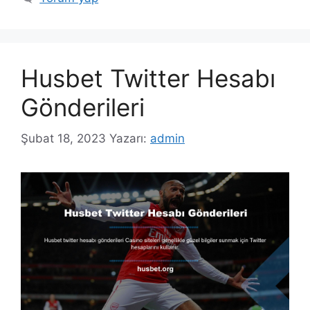
Husbet Twitter Hesabı
Gönderileri
Şubat 18, 2023
Yazarı:
admin