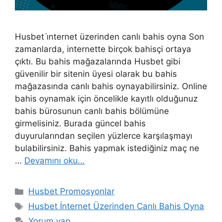
Husbet i̇nternet üzerinden canlı bahis oyna Son
zamanlarda, internette birçok bahisçi ortaya
çıktı. Bu bahis mağazalarında Husbet gibi
güvenilir bir sitenin üyesi olarak bu bahis
mağazasında canlı bahis oynayabilirsiniz. Online
bahis oynamak için öncelikle kayıtlı olduğunuz
bahis bürosunun canlı bahis bölümüne
girmelisiniz. Burada güncel bahis
duyurularından seçilen yüzlerce karşılaşmayı
bulabilirsiniz. Bahis yapmak istediğiniz maç ne
…
Devamını oku…
Kategoriler
Husbet Promosyonlar
Etiketler
Husbet İnternet Üzerinden Canlı Bahis Oyna
Yorum yap