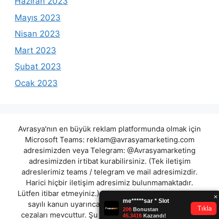
Haziran 2023
Mayıs 2023
Nisan 2023
Mart 2023
Şubat 2023
Ocak 2023
Avrasya'nın en büyük reklam platformunda olmak için
Microsoft Teams:
reklam@avrasyamarketing.com
adresimizden veya Telegram: @Avrasyamarketing
adresimizden irtibat kurabilirsiniz. (Tek iletişim
adreslerimiz teams / telegram ve mail adresimizdir.
Harici hiçbir iletişim adresimiz bulunmamaktadır.
Lütfen itibar etmeyiniz.) Türkiye yasalarına göre 7258
sayılı kanun uyarınca yasa dışı bahis oynamanın
cezaları mevcuttur. Şu an bulunduğunuz site hiç bir