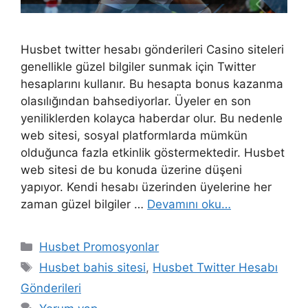
Husbet twitter hesabı gönderileri Casino siteleri
genellikle güzel bilgiler sunmak için Twitter
hesaplarını kullanır. Bu hesapta bonus kazanma
olasılığından bahsediyorlar. Üyeler en son
yeniliklerden kolayca haberdar olur. Bu nedenle
web sitesi, sosyal platformlarda mümkün
olduğunca fazla etkinlik göstermektedir. Husbet
web sitesi de bu konuda üzerine düşeni
yapıyor. Kendi hesabı üzerinden üyelerine her
zaman güzel bilgiler …
Devamını oku…
Kategoriler
Husbet Promosyonlar
Etiketler
Husbet bahis sitesi
,
Husbet Twitter Hesabı
Gönderileri