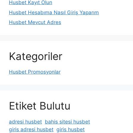
Husbet Kayıt Olun
Husbet Hesabıma Nasıl Giriş Yaparım
Husbet Mevcut Adres
Kategoriler
Husbet Promosyonlar
Etiket Bulutu
adresi husbet
bahis sitesi husbet
giris adresi husbet
giris husbet