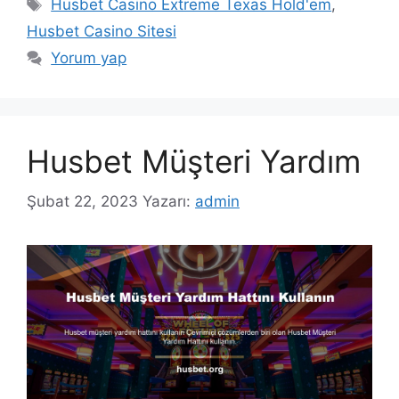
Etiketler
Husbet Casino Extreme Texas Hold'em
,
Husbet Casino Sitesi
Yorum yap
Husbet Müşteri Yardım
Şubat 22, 2023
Yazarı:
admin