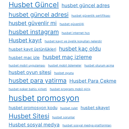
Husbet Güncel
husbet güncel adres
husbet güncel adresi
husbet güvenlik sertifikası
husbet güvenlir mi
husbet güvenliği
husbet instagram
husbet i̇nternet hızı
Husbet kayıt
husbet kayıt ve üyelik koşulları nelerdir
husbet kaç oldu
husbet kayıt üstünlükleri
husbet maç izleme
husbet maç izle
husbet mobil uygulaması
husbet mobil ödemeler
husbet oturum açma
husbet oyun sitesi
husbet oyunu
husbet para yatirma
Husbet Para Çekme
husbet poker bahis şirketi
husbet programı mobil giriş
husbet promosyon
husbet promosyon kodu
husbet sikayet
husbet rulet
Husbet Sitesi
husbet sorunlar
Husbet sosyal medya
husbet sosyal medya platformları