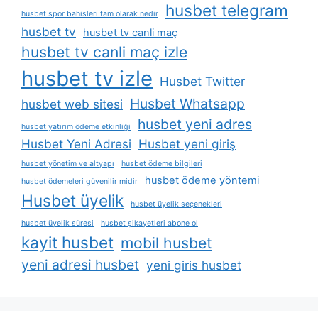
husbet telegram
husbet spor bahisleri tam olarak nedir
husbet tv
husbet tv canli maç
husbet tv canli maç izle
husbet tv izle
Husbet Twitter
Husbet Whatsapp
husbet web sitesi
husbet yeni adres
husbet yatırım ödeme etkinliği
Husbet Yeni Adresi
Husbet yeni giriş
husbet yönetim ve altyapı
husbet ödeme bilgileri
husbet ödeme yöntemi
husbet ödemeleri güvenilir midir
Husbet üyelik
husbet üyelik seçenekleri
husbet üyelik süresi
husbet şikayetleri abone ol
kayit husbet
mobil husbet
yeni adresi husbet
yeni giris husbet