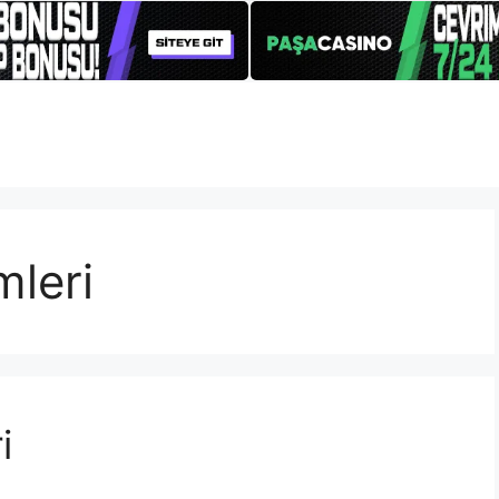
mleri
i