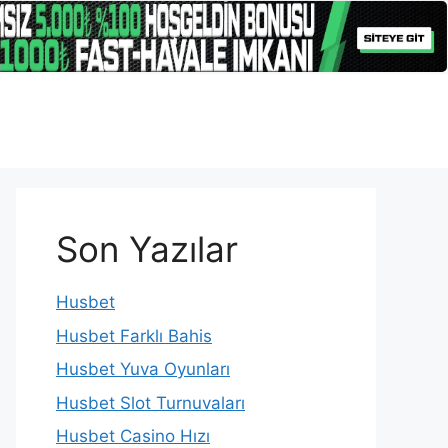
Son Yazılar
Husbet
Husbet Farklı Bahis
Husbet Yuva Oyunları
Husbet Slot Turnuvaları
Husbet Casino Hızı