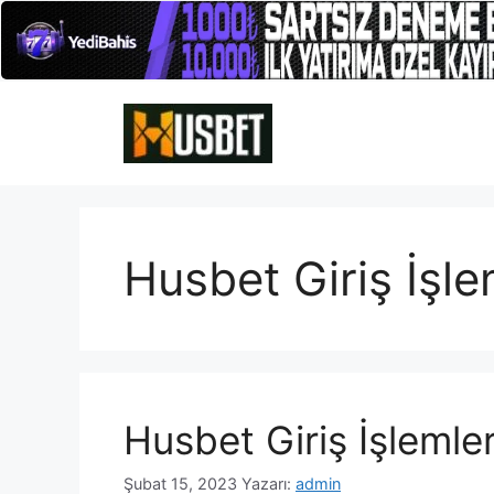
İçeriğe
atla
Husbet Giriş İşle
Husbet Giriş İşlemler
Şubat 15, 2023
Yazarı:
admin