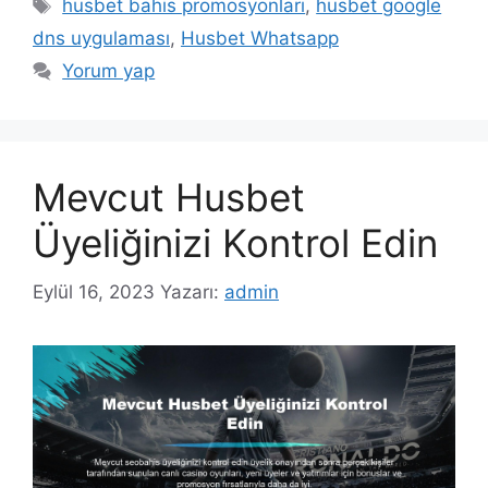
Etiketler
husbet bahis promosyonları
,
husbet google
dns uygulaması
,
Husbet Whatsapp
Yorum yap
Mevcut Husbet
Üyeliğinizi Kontrol Edin
Eylül 16, 2023
Yazarı:
admin