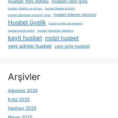
Husbet Yeni Adresi
Husbet yeni giriş
husbet yönetim ve altyapı
husbet ödeme bilgileri
husbet ödeme yöntemi
husbet ödemeleri güvenilir midir
Husbet üyelik
husbet üyelik seçenekleri
husbet üyelik süresi
husbet şikayetleri abone ol
kayit husbet
mobil husbet
yeni adresi husbet
yeni giris husbet
Arşivler
Ağustos 2026
Eylül 2025
Haziran 2025
Mayıs 2025