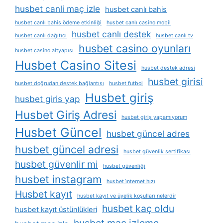
husbet canli maç izle
husbet canlı bahis
husbet canlı bahis ödeme etkinliği
husbet canlı casino mobil
husbet canlı destek
husbet canlı dağıtıcı
husbet canlı tv
husbet casino oyunları
husbet casino altyapısı
Husbet Casino Sitesi
husbet destek adresi
husbet girisi
husbet doğrudan destek bağlantısı
husbet futbol
Husbet giriş
husbet giris yap
Husbet Giriş Adresi
husbet giriş yapamıyorum
Husbet Güncel
husbet güncel adres
husbet güncel adresi
husbet güvenlik sertifikası
husbet güvenlir mi
husbet güvenliği
husbet instagram
husbet i̇nternet hızı
Husbet kayıt
husbet kayıt ve üyelik koşulları nelerdir
husbet kaç oldu
husbet kayıt üstünlükleri