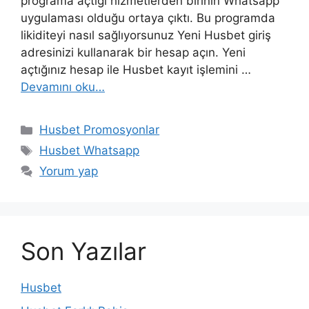
programa açtığı hizmetlerden birinin Whatsapp
uygulaması olduğu ortaya çıktı. Bu programda
likiditeyi nasıl sağlıyorsunuz Yeni Husbet giriş
adresinizi kullanarak bir hesap açın. Yeni
açtığınız hesap ile Husbet kayıt işlemini …
Devamını oku…
Kategoriler
Husbet Promosyonlar
Etiketler
Husbet Whatsapp
Yorum yap
Son Yazılar
Husbet