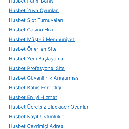
Husbet Farklı Bahis
Husbet Yuva Oyunları
Husbet Slot Turnuvaları
Husbet Casino Hızı
Husbet Müşteri Memnuniyeti
Husbet Önerilen Site
Husbet Yeni Başlayanlar
Husbet Profesyonel Site
Husbet Güvenilirlik Araştırması
Husbet Bahis Esnekliği
Husbet En İyi Hizmet
Husbet Ücretsiz Blackjack Oyunları
Husbet Kayıt Üstünlükleri
Husbet Çevrimiçi Adresi