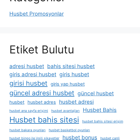
Husbet Promosyonlar
Etiket Bulutu
adresi husbet
bahis sitesi husbet
giris adresi husbet
giris husbet
girisi husbet
giris yap husbet
güncel adresi husbet
güncel husbet
husbet adresi
husbet
husbet adres
Husbet Bahis
husbet ana sayfa erişimi
husbet avantajları
Husbet bahis sitesi
husbet bahis sitesi erişim
husbet bakara oyunları
husbet basketbol oyunları
husbet bonus
husbet bingo i̇le i̇lgili şikayetler
husbet canli