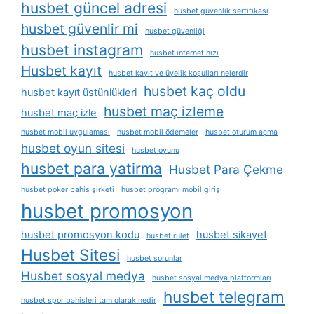
husbet güncel adresi
husbet güvenlik sertifikası
husbet güvenlir mi
husbet güvenliği
husbet instagram
husbet i̇nternet hızı
Husbet kayıt
husbet kayıt ve üyelik koşulları nelerdir
husbet kaç oldu
husbet kayıt üstünlükleri
husbet maç izleme
husbet maç izle
husbet mobil uygulaması
husbet mobil ödemeler
husbet oturum açma
husbet oyun sitesi
husbet oyunu
husbet para yatirma
Husbet Para Çekme
husbet poker bahis şirketi
husbet programı mobil giriş
husbet promosyon
husbet promosyon kodu
husbet sikayet
husbet rulet
Husbet Sitesi
husbet sorunlar
Husbet sosyal medya
husbet sosyal medya platformları
husbet telegram
husbet spor bahisleri tam olarak nedir