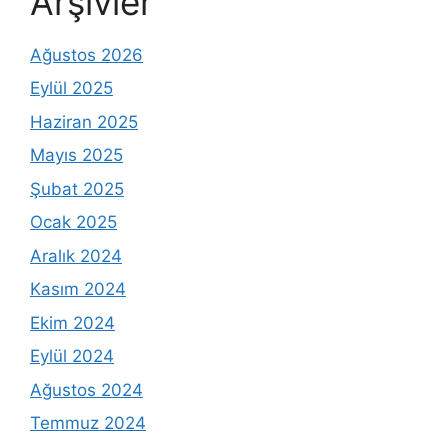
Arşivler
Ağustos 2026
Eylül 2025
Haziran 2025
Mayıs 2025
Şubat 2025
Ocak 2025
Aralık 2024
Kasım 2024
Ekim 2024
Eylül 2024
Ağustos 2024
Temmuz 2024