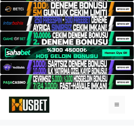
İçeriğe
atla
Menü