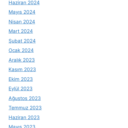
Haziran 2024
Mayıs 2024
Nisan 2024
Mart 2024
Şubat 2024
Ocak 2024
Aralık 2023
Kasım 2023
Ekim 2023
Eylül 2023
Ağustos 2023
Temmuz 2023
Haziran 2023
Mayıs 2023