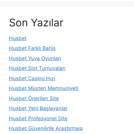
Son Yazılar
Husbet
Husbet Farklı Bahis
Husbet Yuva Oyunları
Husbet Slot Turnuvaları
Husbet Casino Hızı
Husbet Müşteri Memnuniyeti
Husbet Önerilen Site
Husbet Yeni Başlayanlar
Husbet Profesyonel Site
Husbet Güvenilirlik Araştırması