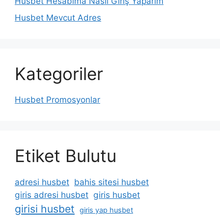
Husbet Hesabıma Nasıl Giriş Yaparım
Husbet Mevcut Adres
Kategoriler
Husbet Promosyonlar
Etiket Bulutu
adresi husbet
bahis sitesi husbet
giris adresi husbet
giris husbet
girisi husbet
giris yap husbet