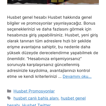
Husbet genel hesabı Husbet hakkında genel
bilgiler ve promosyonlar yayınlayacağız. Bonus
seçeneklerinizi ve daha fazlasını görmek için
hesabınıza giriş yapabilirsiniz. Husbet, yeni giriş
olarak tanınan tüm adreslere hızlı bir şekilde
erişme avantajına sahiptir, bu nedenle daha
yüksek düzeyde derecelendirme yapabilmek de
önemlidir. “Hesabınıza erişemiyorsanız”
sorunuyla karşılaşırsanız güncellenmiş
adresinizle kaydolma, avantajlarınızı kontrol
etme ve kendi kriterlerinizi …
Devamını oku…
Kategoriler
Husbet Promosyonlar
Etiketler
husbet canlı bahis alanı
,
husbet genel
hesabı
,
Husbet Twitter