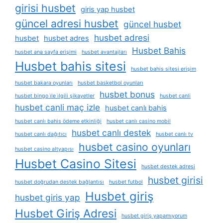
girisi husbet
giris yap husbet
güncel adresi husbet
güncel husbet
husbet adresi
husbet
husbet adres
Husbet Bahis
husbet ana sayfa erişimi
husbet avantajları
Husbet bahis sitesi
husbet bahis sitesi erişim
husbet bakara oyunları
husbet basketbol oyunları
husbet bonus
husbet bingo i̇le i̇lgili şikayetler
husbet canli
husbet canli maç izle
husbet canlı bahis
husbet canlı bahis ödeme etkinliği
husbet canlı casino mobil
husbet canlı destek
husbet canlı dağıtıcı
husbet canlı tv
husbet casino oyunları
husbet casino altyapısı
Husbet Casino Sitesi
husbet destek adresi
husbet girisi
husbet doğrudan destek bağlantısı
husbet futbol
Husbet giriş
husbet giris yap
Husbet Giriş Adresi
husbet giriş yapamıyorum