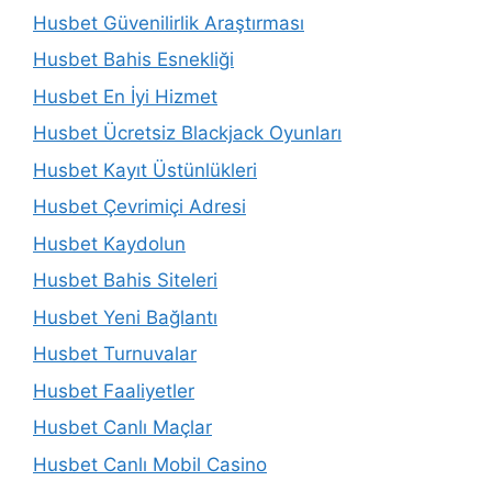
Husbet Güvenilirlik Araştırması
Husbet Bahis Esnekliği
Husbet En İyi Hizmet
Husbet Ücretsiz Blackjack Oyunları
Husbet Kayıt Üstünlükleri
Husbet Çevrimiçi Adresi
Husbet Kaydolun
Husbet Bahis Siteleri
Husbet Yeni Bağlantı
Husbet Turnuvalar
Husbet Faaliyetler
Husbet Canlı Maçlar
Husbet Canlı Mobil Casino