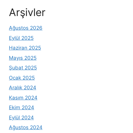
Arşivler
Ağustos 2026
Eylül 2025
Haziran 2025
Mayıs 2025
Şubat 2025
Ocak 2025
Aralık 2024
Kasım 2024
Ekim 2024
Eylül 2024
Ağustos 2024