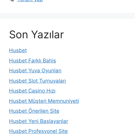
Son Yazılar
Husbet
Husbet Farklı Bahis
Husbet Yuva Oyunları
Husbet Slot Turnuvaları
Husbet Casino Hızı
Husbet Müşteri Memnuniyeti
Husbet Önerilen Site
Husbet Yeni Başlayanlar
Husbet Profesyonel Site