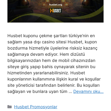
Husbet kuponu çekme şartları türkiye’nin en
sağlam yasa dışı casino sitesi Husbet, kupon
bozdurma hizmetiyle üyelerine risksiz kazanç
sağlamaya devam ediyor. Hem dizüstü
bilgisayarınızdan hem de mobil cihazınızdan
siteye giriş yapıp bahis oynayarak sitenin bu
hizmetinden yararlanabilirsiniz. Husbet
kuponlarının kullanımına ilişkin kural ve koşullar
site yöneticisi tarafından belirlenir. Bu koşulları
sağlayan ve bunlara uyan tüm …
Devamını oku…
Kategoriler
Husbet Promosyonlar