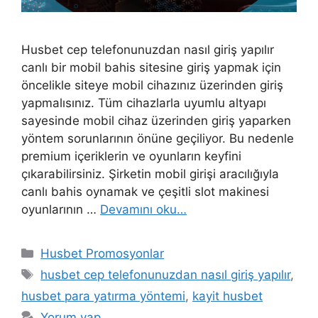
Husbet cep telefonunuzdan nasıl giriş yapılır
canlı bir mobil bahis sitesine giriş yapmak için
öncelikle siteye mobil cihazınız üzerinden giriş
yapmalısınız. Tüm cihazlarla uyumlu altyapı
sayesinde mobil cihaz üzerinden giriş yaparken
yöntem sorunlarının önüne geçiliyor. Bu nedenle
premium içeriklerin ve oyunların keyfini
çıkarabilirsiniz. Şirketin mobil girişi aracılığıyla
canlı bahis oynamak ve çeşitli slot makinesi
oyunlarının …
Devamını oku…
Kategoriler
Husbet Promosyonlar
Etiketler
husbet cep telefonunuzdan nasıl giriş yapılır
,
husbet para yatırma yöntemi
,
kayit husbet
Yorum yap