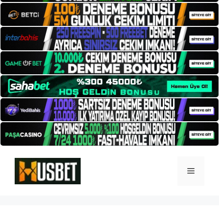
İçeriğe
atla
Menü