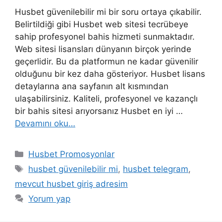
Husbet güvenilebilir mi bir soru ortaya çıkabilir.
Belirtildiği gibi Husbet web sitesi tecrübeye
sahip profesyonel bahis hizmeti sunmaktadır.
Web sitesi lisansları dünyanın birçok yerinde
geçerlidir. Bu da platformun ne kadar güvenilir
olduğunu bir kez daha gösteriyor. Husbet lisans
detaylarına ana sayfanın alt kısmından
ulaşabilirsiniz. Kaliteli, profesyonel ve kazançlı
bir bahis sitesi arıyorsanız Husbet en iyi …
Devamını oku…
Kategoriler
Husbet Promosyonlar
Etiketler
husbet güvenilebilir mi
,
husbet telegram
,
mevcut husbet giriş adresim
Yorum yap