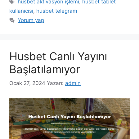
Etiketler
husbet aktivasyon i̇şlemi
,
husbet tablet
kullanıcısı
,
husbet telegram
Yorum yap
Husbet Canlı Yayını
Başlatılamıyor
Ocak 27, 2024
Yazarı:
admin