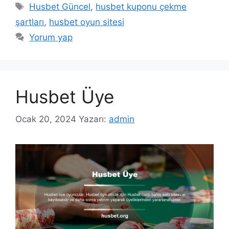
Etiketler
Husbet Güncel
,
husbet kuponu çekme
şartları
,
husbet oyun sitesi
Yorum yap
Husbet Üye
Ocak 20, 2024
Yazarı:
admin