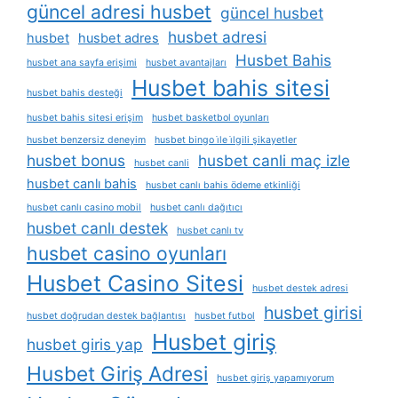
güncel adresi husbet
güncel husbet
husbet adresi
husbet
husbet adres
Husbet Bahis
husbet ana sayfa erişimi
husbet avantajları
Husbet bahis sitesi
husbet bahis desteği
husbet bahis sitesi erişim
husbet basketbol oyunları
husbet benzersiz deneyim
husbet bingo i̇le i̇lgili şikayetler
husbet bonus
husbet canli maç izle
husbet canli
husbet canlı bahis
husbet canlı bahis ödeme etkinliği
husbet canlı casino mobil
husbet canlı dağıtıcı
husbet canlı destek
husbet canlı tv
husbet casino oyunları
Husbet Casino Sitesi
husbet destek adresi
husbet girisi
husbet doğrudan destek bağlantısı
husbet futbol
Husbet giriş
husbet giris yap
Husbet Giriş Adresi
husbet giriş yapamıyorum