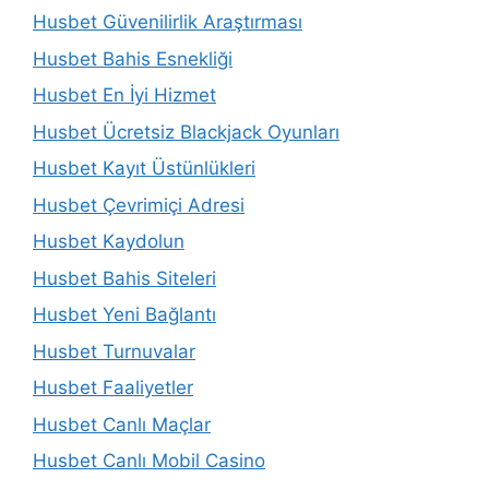
Husbet Güvenilirlik Araştırması
Husbet Bahis Esnekliği
Husbet En İyi Hizmet
Husbet Ücretsiz Blackjack Oyunları
Husbet Kayıt Üstünlükleri
Husbet Çevrimiçi Adresi
Husbet Kaydolun
Husbet Bahis Siteleri
Husbet Yeni Bağlantı
Husbet Turnuvalar
Husbet Faaliyetler
Husbet Canlı Maçlar
Husbet Canlı Mobil Casino