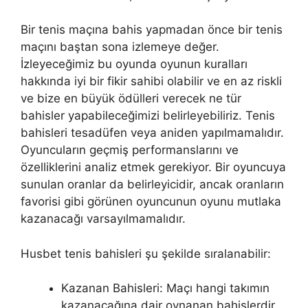
Bir tenis maçına bahis yapmadan önce bir tenis
maçını baştan sona izlemeye değer.
İzleyeceğimiz bu oyunda oyunun kuralları
hakkında iyi bir fikir sahibi olabilir ve en az riskli
ve bize en büyük ödülleri verecek ne tür
bahisler yapabileceğimizi belirleyebiliriz. Tenis
bahisleri tesadüfen veya aniden yapılmamalıdır.
Oyuncuların geçmiş performanslarını ve
özelliklerini analiz etmek gerekiyor. Bir oyuncuya
sunulan oranlar da belirleyicidir, ancak oranların
favorisi gibi görünen oyuncunun oyunu mutlaka
kazanacağı varsayılmamalıdır.
Husbet tenis bahisleri şu şekilde sıralanabilir:
Kazanan Bahisleri: Maçı hangi takımın
kazanacağına dair oynanan bahislerdir.