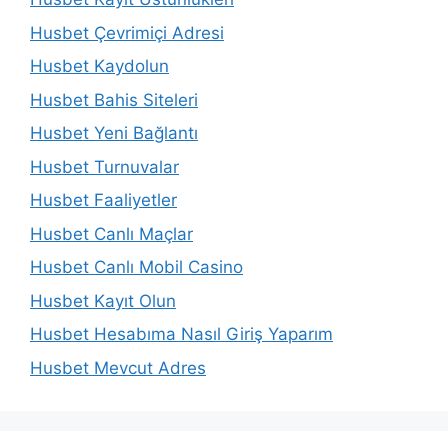
Husbet Çevrimiçi Adresi
Husbet Kaydolun
Husbet Bahis Siteleri
Husbet Yeni Bağlantı
Husbet Turnuvalar
Husbet Faaliyetler
Husbet Canlı Maçlar
Husbet Canlı Mobil Casino
Husbet Kayıt Olun
Husbet Hesabıma Nasıl Giriş Yaparım
Husbet Mevcut Adres