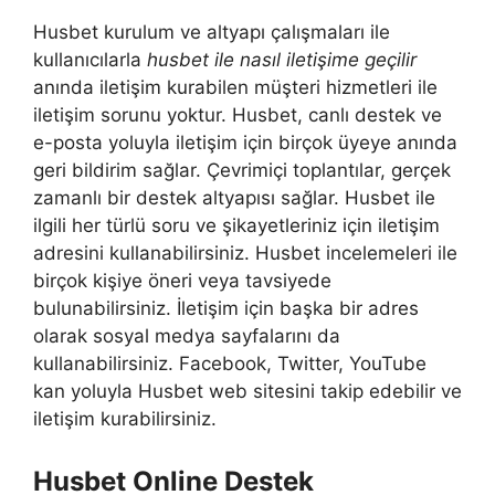
Husbet kurulum ve altyapı çalışmaları ile
kullanıcılarla
husbet ile nasıl iletişime geçilir
anında iletişim kurabilen müşteri hizmetleri ile
iletişim sorunu yoktur. Husbet, canlı destek ve
e-posta yoluyla iletişim için birçok üyeye anında
geri bildirim sağlar. Çevrimiçi toplantılar, gerçek
zamanlı bir destek altyapısı sağlar. Husbet ile
ilgili her türlü soru ve şikayetleriniz için iletişim
adresini kullanabilirsiniz. Husbet incelemeleri ile
birçok kişiye öneri veya tavsiyede
bulunabilirsiniz. İletişim için başka bir adres
olarak sosyal medya sayfalarını da
kullanabilirsiniz. Facebook, Twitter, YouTube
kan yoluyla Husbet web sitesini takip edebilir ve
iletişim kurabilirsiniz.
Husbet Online Destek