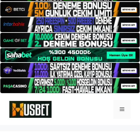
İçeriğe
atla
Menü