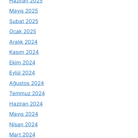
Haziran 2025
Mayıs 2025
Şubat 2025
Ocak 2025
Aralık 2024
Kasım 2024
Ekim 2024
Eylül 2024
Ağustos 2024
Temmuz 2024
Haziran 2024
Mayıs 2024
Nisan 2024
Mart 2024