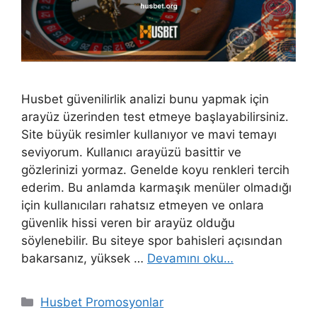
Husbet güvenilirlik analizi bunu yapmak için
arayüz üzerinden test etmeye başlayabilirsiniz.
Site büyük resimler kullanıyor ve mavi temayı
seviyorum. Kullanıcı arayüzü basittir ve
gözlerinizi yormaz. Genelde koyu renkleri tercih
ederim. Bu anlamda karmaşık menüler olmadığı
için kullanıcıları rahatsız etmeyen ve onlara
güvenlik hissi veren bir arayüz olduğu
söylenebilir. Bu siteye spor bahisleri açısından
bakarsanız, yüksek …
Devamını oku…
Kategoriler
Husbet Promosyonlar