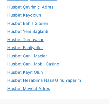
Husbet Çevrimiçi Adresi
Husbet Kaydolun
Husbet Bahis Siteleri
Husbet Yeni Bağlantı
Husbet Turnuvalar
Husbet Faaliyetler
Husbet Canlı Maçlar
Husbet Canlı Mobil Casino
Husbet Kayıt Olun
Husbet Hesabıma Nasıl Giriş Yaparım
Husbet Mevcut Adres