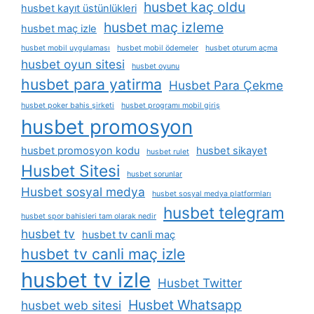
husbet kaç oldu
husbet kayıt üstünlükleri
husbet maç izleme
husbet maç izle
husbet mobil uygulaması
husbet mobil ödemeler
husbet oturum açma
husbet oyun sitesi
husbet oyunu
husbet para yatirma
Husbet Para Çekme
husbet poker bahis şirketi
husbet programı mobil giriş
husbet promosyon
husbet promosyon kodu
husbet sikayet
husbet rulet
Husbet Sitesi
husbet sorunlar
Husbet sosyal medya
husbet sosyal medya platformları
husbet telegram
husbet spor bahisleri tam olarak nedir
husbet tv
husbet tv canli maç
husbet tv canli maç izle
husbet tv izle
Husbet Twitter
Husbet Whatsapp
husbet web sitesi