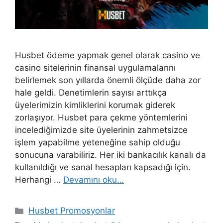
Husbet ödeme yapmak genel olarak casino ve
casino sitelerinin finansal uygulamalarını
belirlemek son yıllarda önemli ölçüde daha zor
hale geldi. Denetimlerin sayısı arttıkça
üyelerimizin kimliklerini korumak giderek
zorlaşıyor. Husbet para çekme yöntemlerini
incelediğimizde site üyelerinin zahmetsizce
işlem yapabilme yeteneğine sahip olduğu
sonucuna varabiliriz. Her iki bankacılık kanalı da
kullanıldığı ve sanal hesapları kapsadığı için.
Herhangi …
Devamını oku…
Kategoriler
Husbet Promosyonlar