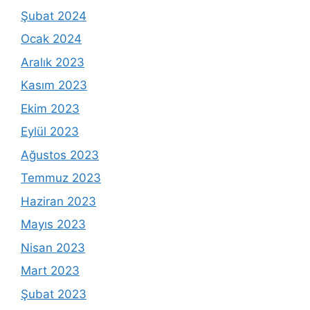
Şubat 2024
Ocak 2024
Aralık 2023
Kasım 2023
Ekim 2023
Eylül 2023
Ağustos 2023
Temmuz 2023
Haziran 2023
Mayıs 2023
Nisan 2023
Mart 2023
Şubat 2023