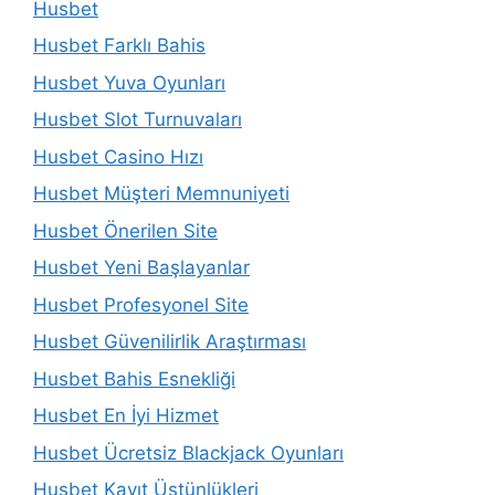
Husbet
Husbet Farklı Bahis
Husbet Yuva Oyunları
Husbet Slot Turnuvaları
Husbet Casino Hızı
Husbet Müşteri Memnuniyeti
Husbet Önerilen Site
Husbet Yeni Başlayanlar
Husbet Profesyonel Site
Husbet Güvenilirlik Araştırması
Husbet Bahis Esnekliği
Husbet En İyi Hizmet
Husbet Ücretsiz Blackjack Oyunları
Husbet Kayıt Üstünlükleri