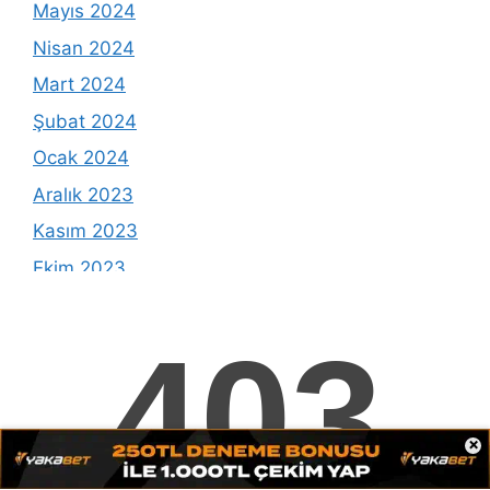
Mayıs 2024
Nisan 2024
Mart 2024
Şubat 2024
Ocak 2024
Aralık 2023
Kasım 2023
Ekim 2023
Eylül 2023
Ağustos 2023
Temmuz 2023
Haziran 2023
×
Mayıs 2023
Nisan 2023