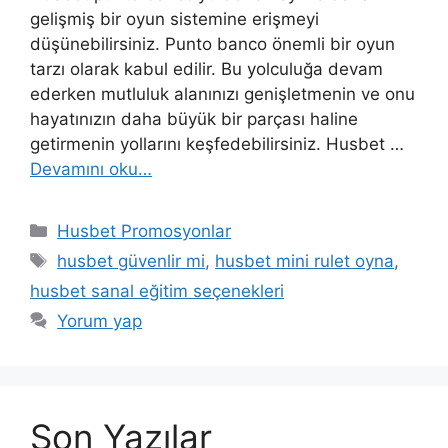
gelişmiş bir oyun sistemine erişmeyi
düşünebilirsiniz. Punto banco önemli bir oyun
tarzı olarak kabul edilir. Bu yolculuğa devam
ederken mutluluk alanınızı genişletmenin ve onu
hayatınızın daha büyük bir parçası haline
getirmenin yollarını keşfedebilirsiniz. Husbet …
Devamını oku…
Kategoriler
Husbet Promosyonlar
Etiketler
husbet güvenlir mi
,
husbet mini rulet oyna
,
husbet sanal eğitim seçenekleri
Yorum yap
Son Yazılar