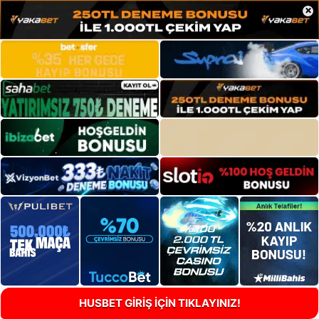
×
HUSBET GİRİŞ İÇİN TIKLAYINIZ!