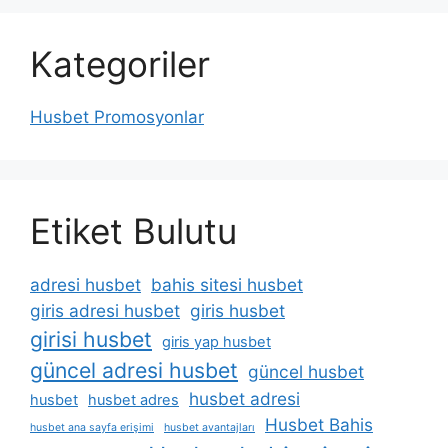
Kategoriler
Husbet Promosyonlar
Etiket Bulutu
adresi husbet
bahis sitesi husbet
giris adresi husbet
giris husbet
girisi husbet
giris yap husbet
güncel adresi husbet
güncel husbet
husbet adresi
husbet
husbet adres
Husbet Bahis
husbet ana sayfa erişimi
husbet avantajları