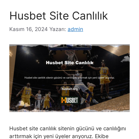
Husbet Site Canlılık
Kasım 16, 2024
Yazarı:
admin
Husbet site canlılık sitenin gücünü ve canlılığını
arttırmak için yeni üyeler arıyoruz. Ekibe