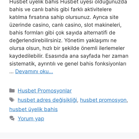
Husbet üyelik bahis Husbet üyesi olduğunuzda
bahis ve canlı bahis gibi farklı aktivitelere
katılma fırsatına sahip olursunuz. Ayrıca site
üzerinde casino, canlı casino, slot makineleri,
bahis formları gibi çok sayıda alternatifi de
değerlendirebilirsiniz. Yönetim yaklaşımı ne
olursa olsun, hızlı bir şekilde önemli ilerlemeler
kaydedilebilir. Esasında ana sayfada her zaman
sistematik, ayrıntılı ve genel bahis fonksiyonları
…
Devamını oku…
Kategoriler
Husbet Promosyonlar
Etiketler
husbet adres değişikliği
,
husbet promosyon
,
husbet üyelik bahis
Yorum yap