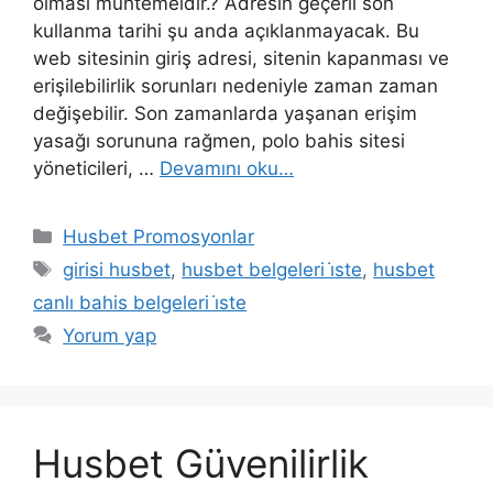
olması muhtemeldir.? Adresin geçerli son
kullanma tarihi şu anda açıklanmayacak. Bu
web sitesinin giriş adresi, sitenin kapanması ve
erişilebilirlik sorunları nedeniyle zaman zaman
değişebilir. Son zamanlarda yaşanan erişim
yasağı sorununa rağmen, polo bahis sitesi
yöneticileri, …
Devamını oku…
Kategoriler
Husbet Promosyonlar
Etiketler
girisi husbet
,
husbet belgeleri i̇ste
,
husbet
canlı bahis belgeleri i̇ste
Yorum yap
Husbet Güvenilirlik