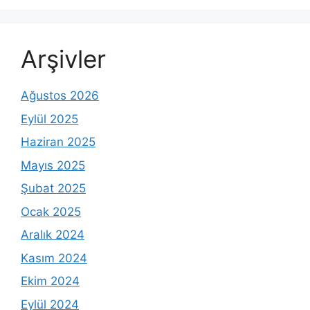
Arşivler
Ağustos 2026
Eylül 2025
Haziran 2025
Mayıs 2025
Şubat 2025
Ocak 2025
Aralık 2024
Kasım 2024
Ekim 2024
Eylül 2024