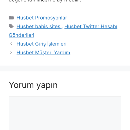
Kategoriler
Husbet Promosyonlar
Etiketler
Husbet bahis sitesi
,
Husbet Twitter Hesabı
Gönderileri
Husbet Giriş İşlemleri
Husbet Müşteri Yardım
Yorum yapın
Yorum