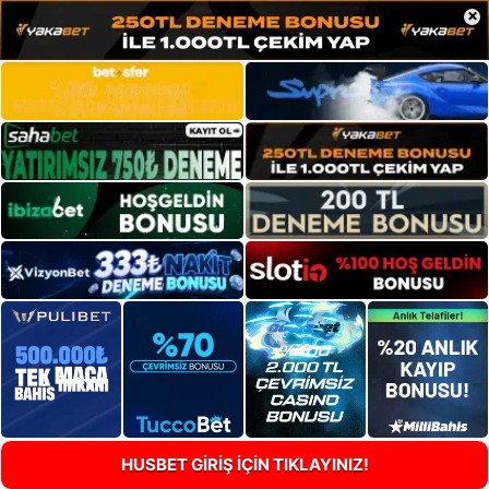
×
HUSBET GİRİŞ İÇİN TIKLAYINIZ!