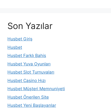
Son Yazılar
Husbet Giriş
Husbet
Husbet Farklı Bahis
Husbet Yuva Oyunları
Husbet Slot Turnuvaları
Husbet Casino Hızı
Husbet Müşteri Memnuniyeti
Husbet Önerilen Site
Husbet Yeni Başlayanlar