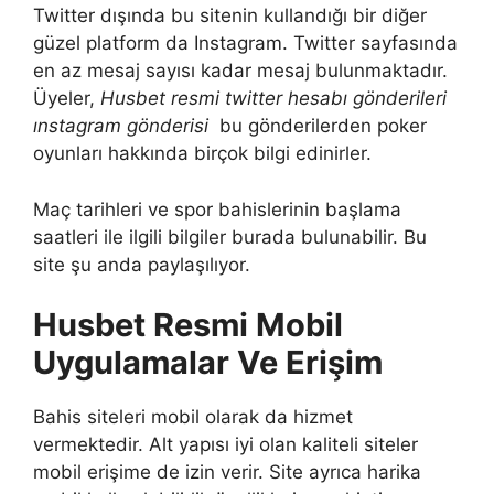
Twitter dışında bu sitenin kullandığı bir diğer
güzel platform da Instagram. Twitter sayfasında
en az mesaj sayısı kadar mesaj bulunmaktadır.
Üyeler,
Husbet resmi twitter hesabı gönderileri
ınstagram gönderisi
bu gönderilerden poker
oyunları hakkında birçok bilgi edinirler.
Maç tarihleri ​​ve spor bahislerinin başlama
saatleri ile ilgili bilgiler burada bulunabilir. Bu
site şu anda paylaşılıyor.
Husbet Resmi Mobil
Uygulamalar Ve Erişim
Bahis siteleri mobil olarak da hizmet
vermektedir. Alt yapısı iyi olan kaliteli siteler
mobil erişime de izin verir. Site ayrıca harika