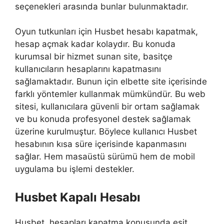
seçenekleri arasında bunlar bulunmaktadır.
Oyun tutkunları için Husbet hesabı kapatmak,
hesap açmak kadar kolaydır. Bu konuda
kurumsal bir hizmet sunan site, basitçe
kullanıcıların hesaplarını kapatmasını
sağlamaktadır. Bunun için elbette site içerisinde
farklı yöntemler kullanmak mümkündür. Bu web
sitesi, kullanıcılara güvenli bir ortam sağlamak
ve bu konuda profesyonel destek sağlamak
üzerine kurulmuştur. Böylece kullanıcı Husbet
hesabının kısa süre içerisinde kapanmasını
sağlar. Hem masaüstü sürümü hem de mobil
uygulama bu işlemi destekler.
Husbet Kapalı Hesabı
Husbet, hesapları kapatma konusunda eşit