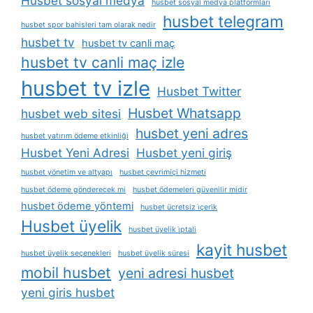
Husbet sosyal medya
husbet sosyal medya platformları
husbet telegram
husbet spor bahisleri tam olarak nedir
husbet tv
husbet tv canli maç
husbet tv canli maç izle
husbet tv izle
Husbet Twitter
Husbet Whatsapp
husbet web sitesi
husbet yeni adres
husbet yatırım ödeme etkinliği
Husbet Yeni Adresi
Husbet yeni giriş
husbet yönetim ve altyapı
husbet çevrimiçi hizmeti
husbet ödeme gönderecek mi
husbet ödemeleri güvenilir midir
husbet ödeme yöntemi
husbet ücretsiz i̇çerik
Husbet üyelik
husbet üyelik i̇ptali
kayit husbet
husbet üyelik seçenekleri
husbet üyelik süresi
mobil husbet
yeni adresi husbet
yeni giris husbet