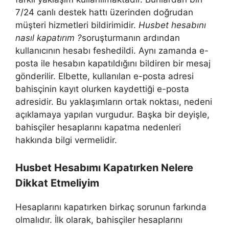
7/24 canlı destek hattı üzerinden doğrudan
müşteri hizmetleri bildirimidir.
Husbet hesabını
nasıl kapatırım ?
soruşturmanın ardından
kullanıcının hesabı feshedildi. Aynı zamanda e-
posta ile hesabın kapatıldığını bildiren bir mesaj
gönderilir. Elbette, kullanılan e-posta adresi
bahisçinin kayıt olurken kaydettiği e-posta
adresidir. Bu yaklaşımların ortak noktası, nedeni
açıklamaya yapılan vurgudur. Başka bir deyişle,
bahisçiler hesaplarını kapatma nedenleri
hakkında bilgi vermelidir.
Husbet Hesabımı Kapatırken Nelere
Dikkat Etmeliyim
Hesaplarını kapatırken birkaç sorunun farkında
olmalıdır. İlk olarak, bahisçiler hesaplarını