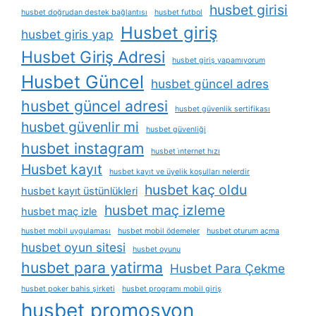
husbet girisi
husbet doğrudan destek bağlantısı
husbet futbol
Husbet giriş
husbet giris yap
Husbet Giriş Adresi
husbet giriş yapamıyorum
Husbet Güncel
husbet güncel adres
husbet güncel adresi
husbet güvenlik sertifikası
husbet güvenlir mi
husbet güvenliği
husbet instagram
husbet i̇nternet hızı
Husbet kayıt
husbet kayıt ve üyelik koşulları nelerdir
husbet kaç oldu
husbet kayıt üstünlükleri
husbet maç izleme
husbet maç izle
husbet mobil uygulaması
husbet mobil ödemeler
husbet oturum açma
husbet oyun sitesi
husbet oyunu
husbet para yatirma
Husbet Para Çekme
husbet poker bahis şirketi
husbet programı mobil giriş
husbet promosyon