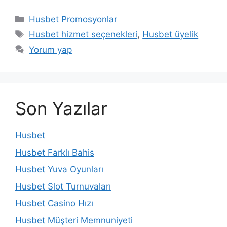
Kategoriler
Husbet Promosyonlar
Etiketler
Husbet hizmet seçenekleri
,
Husbet üyelik
Yorum yap
Son Yazılar
Husbet
Husbet Farklı Bahis
Husbet Yuva Oyunları
Husbet Slot Turnuvaları
Husbet Casino Hızı
Husbet Müşteri Memnuniyeti