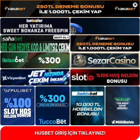
×
HUSBET GİRİŞ İÇİN TIKLAYINIZ!