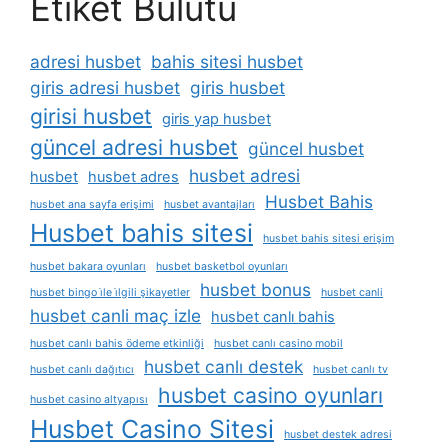
Etiket Bulutu
adresi husbet
bahis sitesi husbet
giris adresi husbet
giris husbet
girisi husbet
giris yap husbet
güncel adresi husbet
güncel husbet
husbet adresi
husbet
husbet adres
Husbet Bahis
husbet ana sayfa erişimi
husbet avantajları
Husbet bahis sitesi
husbet bahis sitesi erişim
husbet bakara oyunları
husbet basketbol oyunları
husbet bonus
husbet bingo i̇le i̇lgili şikayetler
husbet canli
husbet canli maç izle
husbet canlı bahis
husbet canlı bahis ödeme etkinliği
husbet canlı casino mobil
husbet canlı destek
husbet canlı dağıtıcı
husbet canlı tv
husbet casino oyunları
husbet casino altyapısı
Husbet Casino Sitesi
husbet destek adresi