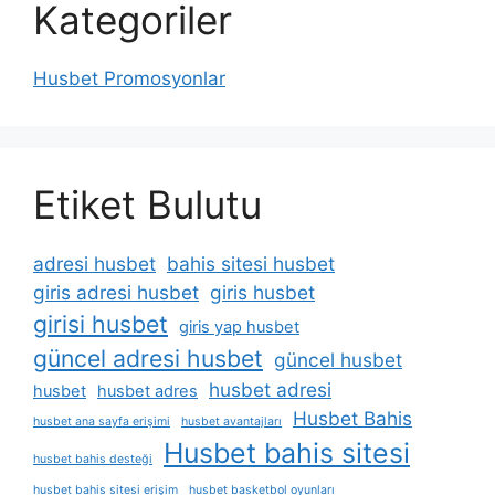
Kategoriler
Husbet Promosyonlar
Etiket Bulutu
adresi husbet
bahis sitesi husbet
giris adresi husbet
giris husbet
girisi husbet
giris yap husbet
güncel adresi husbet
güncel husbet
husbet adresi
husbet
husbet adres
Husbet Bahis
husbet ana sayfa erişimi
husbet avantajları
Husbet bahis sitesi
husbet bahis desteği
husbet bahis sitesi erişim
husbet basketbol oyunları