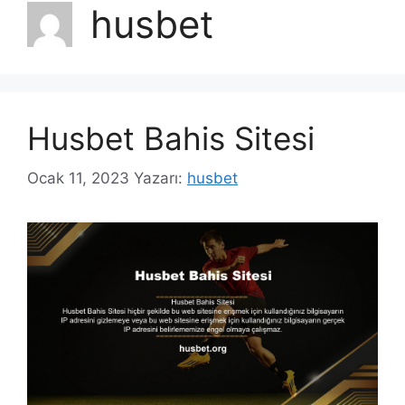
husbet
Husbet Bahis Sitesi
Ocak 11, 2023
Yazarı:
husbet