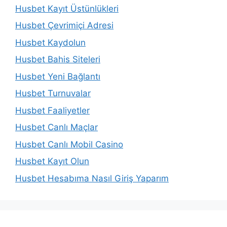
Husbet Kayıt Üstünlükleri
Husbet Çevrimiçi Adresi
Husbet Kaydolun
Husbet Bahis Siteleri
Husbet Yeni Bağlantı
Husbet Turnuvalar
Husbet Faaliyetler
Husbet Canlı Maçlar
Husbet Canlı Mobil Casino
Husbet Kayıt Olun
Husbet Hesabıma Nasıl Giriş Yaparım