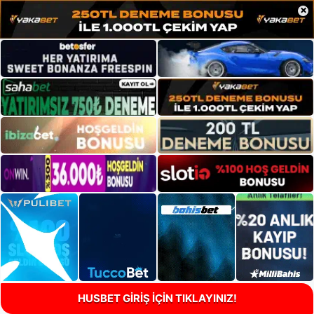
×
HUSBET GİRİŞ İÇİN TIKLAYINIZ!