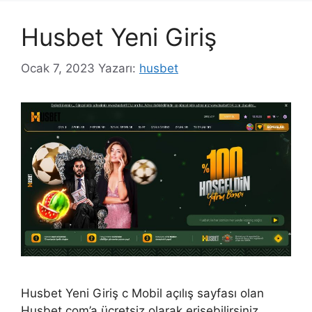
Husbet Yeni Giriş
Ocak 7, 2023
Yazarı:
husbet
Husbet Yeni Giriş c Mobil açılış sayfası olan
Husbet.com’a ücretsiz olarak erişebilirsiniz.