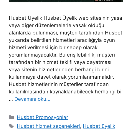
Husbet Üyelik Husbet Üyelik web sitesinin yasa
veya diğer düzenlemelerle yasak olduğu
alanlarda bulunması, müşteri tarafından Husbet
yukarıda belirtilen hizmetleri aracılığıyla oyun
hizmeti verilmesi için bir sebep olarak
yorumlanmayacaktır. Bu erişilebilirlik, müşteri
tarafından bir hizmet teklifi veya dayatması
veya sitenin hizmetlerinden herhangi birini
kullanmaya davet olarak yorumlanmamalıdır.
Husbet hizmetlerinin müşteriler tarafından
kullanılmasından kaynaklanabilecek herhangi bir
…
Devamını oku…
Kategoriler
Husbet Promosyonlar
Etiketler
Husbet hizmet seçenekleri
,
Husbet üyelik