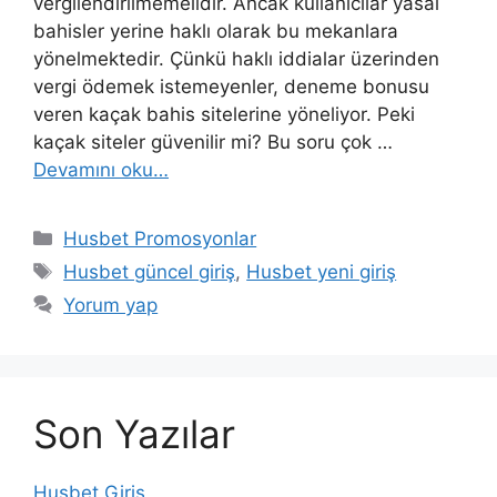
vergilendirilmemelidir. Ancak kullanıcılar yasal
bahisler yerine haklı olarak bu mekanlara
yönelmektedir. Çünkü haklı iddialar üzerinden
vergi ödemek istemeyenler, deneme bonusu
veren kaçak bahis sitelerine yöneliyor. Peki
kaçak siteler güvenilir mi? Bu soru çok …
Devamını oku…
Kategoriler
Husbet Promosyonlar
Etiketler
Husbet güncel giriş
,
Husbet yeni giriş
Yorum yap
Son Yazılar
Husbet Giriş