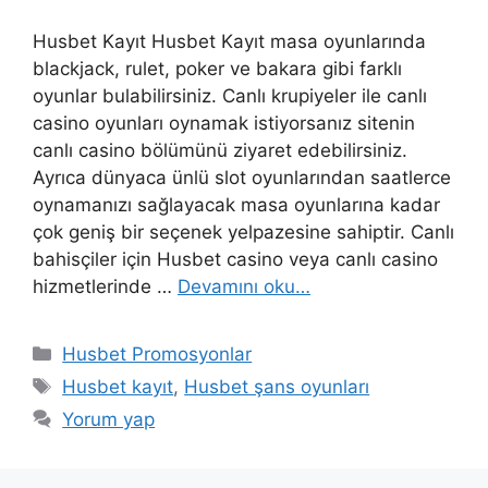
Husbet Kayıt Husbet Kayıt masa oyunlarında
blackjack, rulet, poker ve bakara gibi farklı
oyunlar bulabilirsiniz. Canlı krupiyeler ile canlı
casino oyunları oynamak istiyorsanız sitenin
canlı casino bölümünü ziyaret edebilirsiniz.
Ayrıca dünyaca ünlü slot oyunlarından saatlerce
oynamanızı sağlayacak masa oyunlarına kadar
çok geniş bir seçenek yelpazesine sahiptir. Canlı
bahisçiler için Husbet casino veya canlı casino
hizmetlerinde …
Devamını oku…
Kategoriler
Husbet Promosyonlar
Etiketler
Husbet kayıt
,
Husbet şans oyunları
Yorum yap