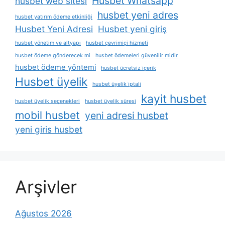
Husbet Whatsapp
husbet web sitesi
husbet yeni adres
husbet yatırım ödeme etkinliği
Husbet Yeni Adresi
Husbet yeni giriş
husbet yönetim ve altyapı
husbet çevrimiçi hizmeti
husbet ödeme gönderecek mi
husbet ödemeleri güvenilir midir
husbet ödeme yöntemi
husbet ücretsiz i̇çerik
Husbet üyelik
husbet üyelik i̇ptali
kayit husbet
husbet üyelik seçenekleri
husbet üyelik süresi
mobil husbet
yeni adresi husbet
yeni giris husbet
Arşivler
Ağustos 2026