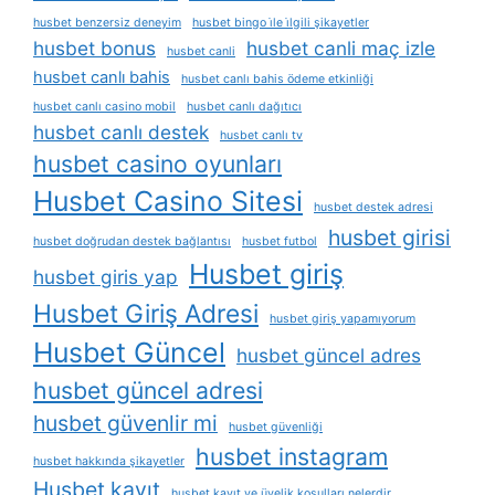
husbet benzersiz deneyim
husbet bingo i̇le i̇lgili şikayetler
husbet bonus
husbet canli maç izle
husbet canli
husbet canlı bahis
husbet canlı bahis ödeme etkinliği
husbet canlı casino mobil
husbet canlı dağıtıcı
husbet canlı destek
husbet canlı tv
husbet casino oyunları
Husbet Casino Sitesi
husbet destek adresi
husbet girisi
husbet doğrudan destek bağlantısı
husbet futbol
Husbet giriş
husbet giris yap
Husbet Giriş Adresi
husbet giriş yapamıyorum
Husbet Güncel
husbet güncel adres
husbet güncel adresi
husbet güvenlir mi
husbet güvenliği
husbet instagram
husbet hakkında şikayetler
Husbet kayıt
husbet kayıt ve üyelik koşulları nelerdir