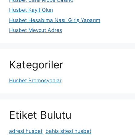
Husbet Kayıt Olun
Husbet Hesabıma Nasıl Giriş Yaparım
Husbet Mevcut Adres
Kategoriler
Husbet Promosyonlar
Etiket Bulutu
adresi husbet
bahis sitesi husbet