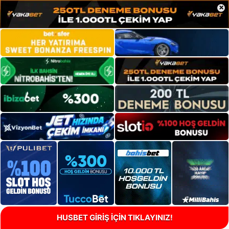
×
HUSBET GİRİŞ İÇİN TIKLAYINIZ!