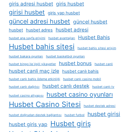
giris adresi husbet
giris husbet
girisi husbet
giris yap husbet
güncel adresi husbet
güncel husbet
husbet adresi
husbet
husbet adres
Husbet Bahis
husbet ana sayfa erişimi
husbet avantajları
Husbet bahis sitesi
husbet bahis sitesi erişim
husbet bakara oyunları
husbet basketbol oyunları
husbet bonus
husbet bingo i̇le i̇lgili şikayetler
husbet canli
husbet canli maç izle
husbet canlı bahis
husbet canlı bahis ödeme etkinliği
husbet canlı casino mobil
husbet canlı destek
husbet canlı dağıtıcı
husbet canlı tv
husbet casino oyunları
husbet casino altyapısı
Husbet Casino Sitesi
husbet destek adresi
husbet girisi
husbet doğrudan destek bağlantısı
husbet futbol
Husbet giriş
husbet giris yap