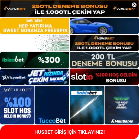
×
HUSBET GİRİŞ İÇİN TIKLAYINIZ!