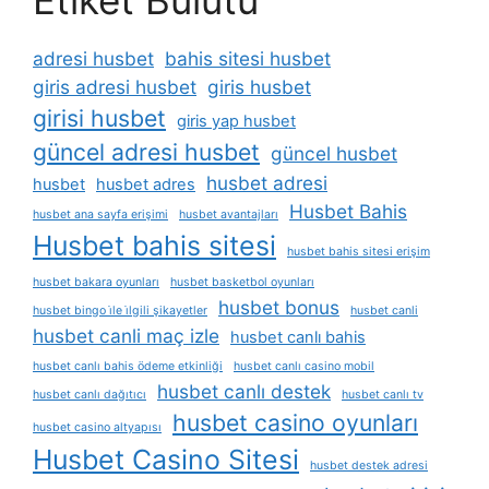
Etiket Bulutu
adresi husbet
bahis sitesi husbet
giris adresi husbet
giris husbet
girisi husbet
giris yap husbet
güncel adresi husbet
güncel husbet
husbet adresi
husbet
husbet adres
Husbet Bahis
husbet ana sayfa erişimi
husbet avantajları
Husbet bahis sitesi
husbet bahis sitesi erişim
husbet bakara oyunları
husbet basketbol oyunları
husbet bonus
husbet bingo i̇le i̇lgili şikayetler
husbet canli
husbet canli maç izle
husbet canlı bahis
husbet canlı bahis ödeme etkinliği
husbet canlı casino mobil
husbet canlı destek
husbet canlı dağıtıcı
husbet canlı tv
husbet casino oyunları
husbet casino altyapısı
Husbet Casino Sitesi
husbet destek adresi