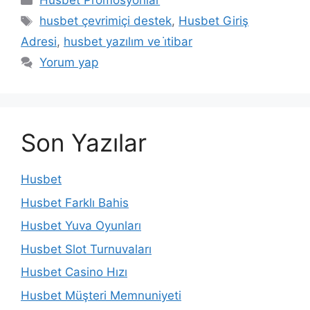
Husbet Promosyonlar
Etiketler
husbet çevrimiçi destek
,
Husbet Giriş
Adresi
,
husbet yazılım ve i̇tibar
Yorum yap
Son Yazılar
Husbet
Husbet Farklı Bahis
Husbet Yuva Oyunları
Husbet Slot Turnuvaları
Husbet Casino Hızı
Husbet Müşteri Memnuniyeti