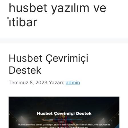
husbet yazılım ve
i̇tibar
Husbet Çevrimiçi
Destek
Temmuz 8, 2023
Yazarı:
admin