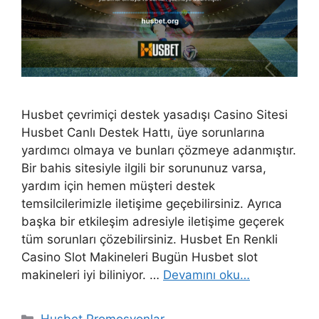
Husbet çevrimiçi destek yasadışı Casino Sitesi
Husbet Canlı Destek Hattı, üye sorunlarına
yardımcı olmaya ve bunları çözmeye adanmıştır.
Bir bahis sitesiyle ilgili bir sorununuz varsa,
yardım için hemen müşteri destek
temsilcilerimizle iletişime geçebilirsiniz. Ayrıca
başka bir etkileşim adresiyle iletişime geçerek
tüm sorunları çözebilirsiniz. Husbet En Renkli
Casino Slot Makineleri Bugün Husbet slot
makineleri iyi biliniyor. …
Devamını oku…
Kategoriler