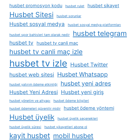
husbet promosyon kodu
husbet sikayet
husbet rulet
Husbet Sitesi
husbet sorunlar
Husbet sosyal medya
husbet sosyal medya platformları
husbet telegram
husbet spor bahisleri tam olarak nedir
husbet tv
husbet tv canli maç
husbet tv canli maç izle
husbet tv izle
Husbet Twitter
Husbet Whatsapp
husbet web sitesi
husbet yeni adres
husbet yatırım ödeme etkinliği
Husbet Yeni Adresi
Husbet yeni giriş
husbet yönetim ve altyapı
husbet ödeme bilgileri
husbet ödeme yöntemi
husbet ödemeleri güvenilir midir
Husbet üyelik
husbet üyelik seçenekleri
husbet üyelik süresi
husbet şikayetleri abone ol
kayit husbet
mobil husbet