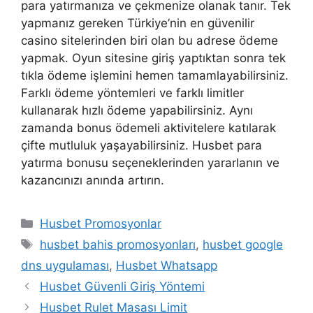
para yatırmanıza ve çekmenize olanak tanır. Tek
yapmanız gereken Türkiye’nin en güvenilir
casino sitelerinden biri olan bu adrese ödeme
yapmak. Oyun sitesine giriş yaptıktan sonra tek
tıkla ödeme işlemini hemen tamamlayabilirsiniz.
Farklı ödeme yöntemleri ve farklı limitler
kullanarak hızlı ödeme yapabilirsiniz. Aynı
zamanda bonus ödemeli aktivitelere katılarak
çifte mutluluk yaşayabilirsiniz. Husbet para
yatırma bonusu seçeneklerinden yararlanın ve
kazancınızı anında artırın.
Kategoriler
Husbet Promosyonlar
Etiketler
husbet bahis promosyonları
,
husbet google
dns uygulaması
,
Husbet Whatsapp
Husbet Güvenli Giriş Yöntemi
Husbet Rulet Masası Limit