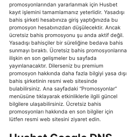
promosyonlarından yararlanmak için Husbet
kayıt işlemini tamamlamanız yeterlidir. Yasadışı
bahis şirketi hesabınıza giriş yaptığınızda bu
promosyon hesabınızdan düşülecektir. Ancak
ücretsiz bahis promosyonu şu anda aktif değil.
Yasadışı bahisçiler bir süreliğine bedava bahis
sunmayı bıraktı. Ücretsiz bahis promosyonlarına
ilişkin en son gelişmeler bu sayfada
yayınlanacaktır. Dilerseniz bu premium
promosyon hakkında daha fazla bilgiyi yasa dışı
bahis şirketinin resmi web sitesinde
bulabilirsiniz. Ana sayfadaki “Promosyonlar”
menüsüne tıklayarak etkinliklerle ilgili güncel
bilgilere ulaşabilirsiniz. Ücretsiz bahis
promosyonları hakkında en son bilgiler için
lütfen resmi web sitesini ziyaret edin.