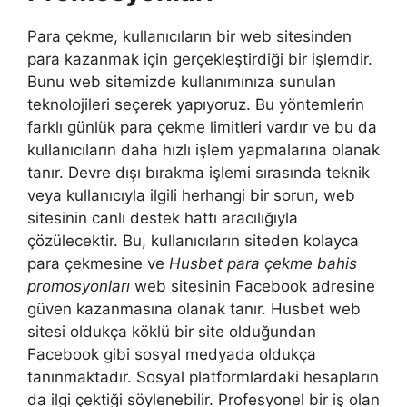
Para çekme, kullanıcıların bir web sitesinden
para kazanmak için gerçekleştirdiği bir işlemdir.
Bunu web sitemizde kullanımınıza sunulan
teknolojileri seçerek yapıyoruz. Bu yöntemlerin
farklı günlük para çekme limitleri vardır ve bu da
kullanıcıların daha hızlı işlem yapmalarına olanak
tanır. Devre dışı bırakma işlemi sırasında teknik
veya kullanıcıyla ilgili herhangi bir sorun, web
sitesinin canlı destek hattı aracılığıyla
çözülecektir. Bu, kullanıcıların siteden kolayca
para çekmesine ve
Husbet para çekme bahis
promosyonları
web sitesinin Facebook adresine
güven kazanmasına olanak tanır. Husbet web
sitesi oldukça köklü bir site olduğundan
Facebook gibi sosyal medyada oldukça
tanınmaktadır. Sosyal platformlardaki hesapların
da ilgi çektiği söylenebilir. Profesyonel bir iş olan