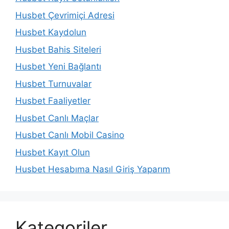
Husbet Çevrimiçi Adresi
Husbet Kaydolun
Husbet Bahis Siteleri
Husbet Yeni Bağlantı
Husbet Turnuvalar
Husbet Faaliyetler
Husbet Canlı Maçlar
Husbet Canlı Mobil Casino
Husbet Kayıt Olun
Husbet Hesabıma Nasıl Giriş Yaparım
Kategoriler