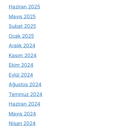
Haziran 2025
Mayıs 2025
Şubat 2025
Ocak 2025
Aralık 2024
Kasım 2024
Ekim 2024
Eylül 2024
Ağustos 2024
Temmuz 2024
Haziran 2024
Mayıs 2024
Nisan 2024