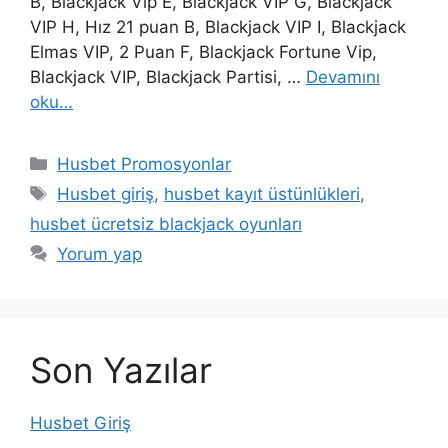
B, Blackjack Vip E, Blackjack VIP G, Blackjack
VIP H, Hız 21 puan B, Blackjack VIP I, Blackjack
Elmas VIP, 2 Puan F, Blackjack Fortune Vip,
Blackjack VIP, Blackjack Partisi, …
Devamını
oku…
Kategoriler
Husbet Promosyonlar
Etiketler
Husbet giriş
,
husbet kayıt üstünlükleri
,
husbet ücretsiz blackjack oyunları
Yorum yap
Son Yazılar
Husbet Giriş