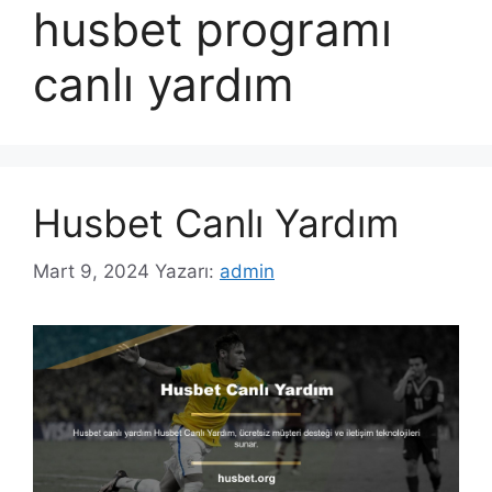
husbet programı
canlı yardım
Husbet Canlı Yardım
Mart 9, 2024
Yazarı:
admin