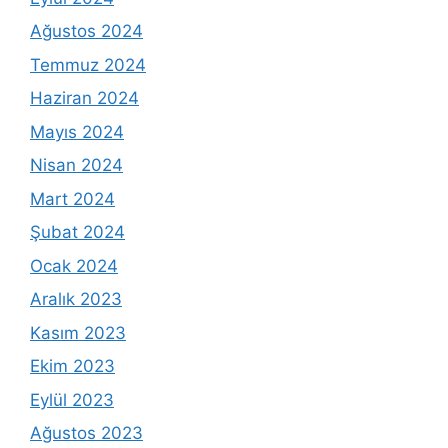
Ağustos 2024
Temmuz 2024
Haziran 2024
Mayıs 2024
Nisan 2024
Mart 2024
Şubat 2024
Ocak 2024
Aralık 2023
Kasım 2023
Ekim 2023
Eylül 2023
Ağustos 2023