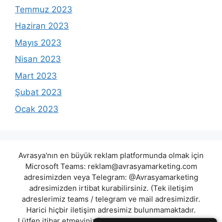
Temmuz 2023
Haziran 2023
Mayıs 2023
Nisan 2023
Mart 2023
Şubat 2023
Ocak 2023
Avrasya'nın en büyük reklam platformunda olmak için
Microsoft Teams:
reklam@avrasyamarketing.com
adresimizden veya Telegram: @Avrasyamarketing
adresimizden irtibat kurabilirsiniz. (Tek iletişim
adreslerimiz teams / telegram ve mail adresimizdir.
Harici hiçbir iletişim adresimiz bulunmamaktadır.
Lütfen itibar etmeyiniz.) Türkiye yasalarına göre 7258