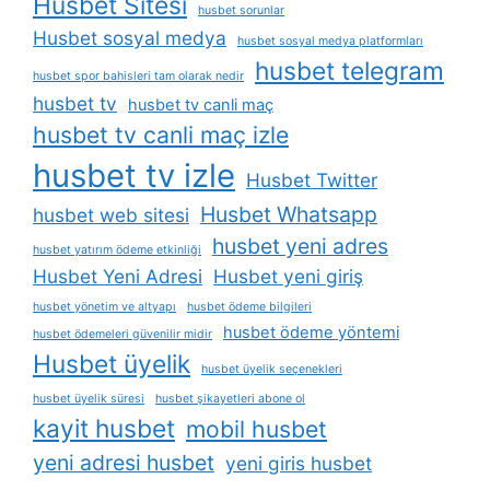
Husbet Sitesi
husbet sorunlar
Husbet sosyal medya
husbet sosyal medya platformları
husbet telegram
husbet spor bahisleri tam olarak nedir
husbet tv
husbet tv canli maç
husbet tv canli maç izle
husbet tv izle
Husbet Twitter
Husbet Whatsapp
husbet web sitesi
husbet yeni adres
husbet yatırım ödeme etkinliği
Husbet Yeni Adresi
Husbet yeni giriş
husbet yönetim ve altyapı
husbet ödeme bilgileri
husbet ödeme yöntemi
husbet ödemeleri güvenilir midir
Husbet üyelik
husbet üyelik seçenekleri
husbet üyelik süresi
husbet şikayetleri abone ol
kayit husbet
mobil husbet
yeni adresi husbet
yeni giris husbet