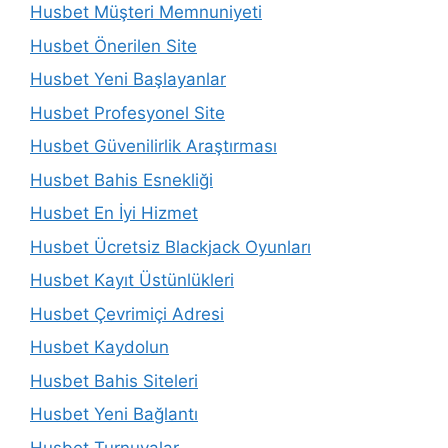
Husbet Müşteri Memnuniyeti
Husbet Önerilen Site
Husbet Yeni Başlayanlar
Husbet Profesyonel Site
Husbet Güvenilirlik Araştırması
Husbet Bahis Esnekliği
Husbet En İyi Hizmet
Husbet Ücretsiz Blackjack Oyunları
Husbet Kayıt Üstünlükleri
Husbet Çevrimiçi Adresi
Husbet Kaydolun
Husbet Bahis Siteleri
Husbet Yeni Bağlantı
Husbet Turnuvalar