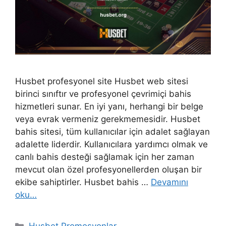
Husbet profesyonel site Husbet web sitesi
birinci sınıftır ve profesyonel çevrimiçi bahis
hizmetleri sunar. En iyi yanı, herhangi bir belge
veya evrak vermeniz gerekmemesidir. Husbet
bahis sitesi, tüm kullanıcılar için adalet sağlayan
adalette liderdir. Kullanıcılara yardımcı olmak ve
canlı bahis desteği sağlamak için her zaman
mevcut olan özel profesyonellerden oluşan bir
ekibe sahiptirler. Husbet bahis …
Devamını
oku…
Kategoriler