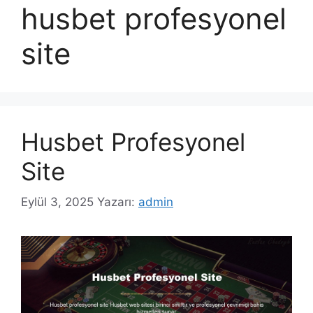
husbet profesyonel
site
Husbet Profesyonel
Site
Eylül 3, 2025
Yazarı:
admin