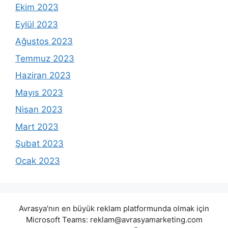
Ekim 2023
Eylül 2023
Ağustos 2023
Temmuz 2023
Haziran 2023
Mayıs 2023
Nisan 2023
Mart 2023
Şubat 2023
Ocak 2023
Avrasya'nın en büyük reklam platformunda olmak için
Microsoft Teams:
reklam@avrasyamarketing.com