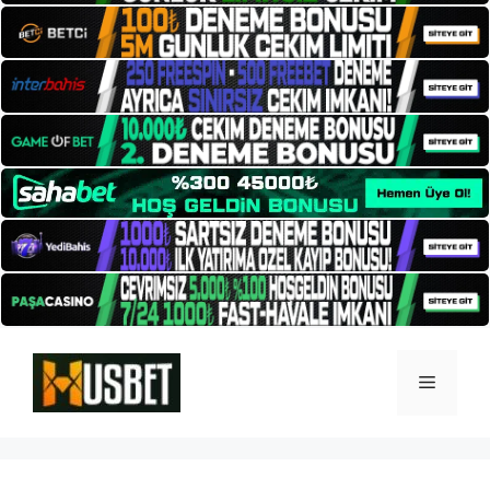
İçeriğe
atla
Menü