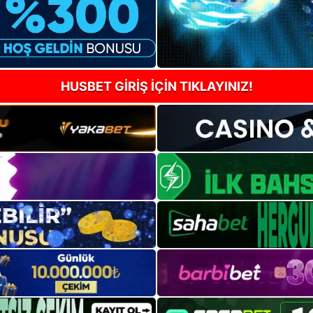
HUSBET GİRİŞ İÇİN TIKLAYINIZ!