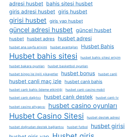
adresi husbet
bahis sitesi husbet
giris adresi husbet
giris husbet
girisi husbet
giris yap husbet
güncel adresi husbet
güncel husbet
husbet adresi
husbet
husbet adres
Husbet Bahis
husbet ana sayfa erişimi
husbet avantajları
Husbet bahis sitesi
husbet bahis sitesi erişim
husbet bakara oyunları
husbet basketbol oyunları
husbet bonus
husbet bingo i̇le i̇lgili şikayetler
husbet canli
husbet canli maç izle
husbet canlı bahis
husbet canlı bahis ödeme etkinliği
husbet canlı casino mobil
husbet canlı destek
husbet canlı dağıtıcı
husbet canlı tv
husbet casino oyunları
husbet casino altyapısı
Husbet Casino Sitesi
husbet destek adresi
husbet girisi
husbet doğrudan destek bağlantısı
husbet futbol
Husbet giriş
husbet giris yap