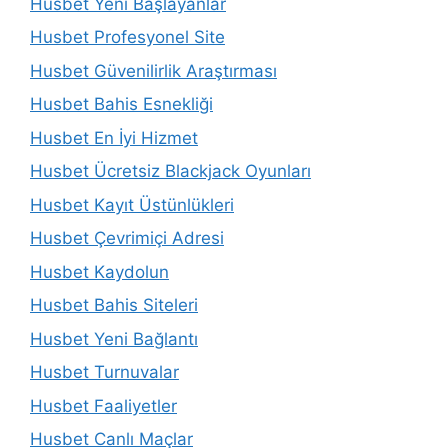
Husbet Yeni Başlayanlar
Husbet Profesyonel Site
Husbet Güvenilirlik Araştırması
Husbet Bahis Esnekliği
Husbet En İyi Hizmet
Husbet Ücretsiz Blackjack Oyunları
Husbet Kayıt Üstünlükleri
Husbet Çevrimiçi Adresi
Husbet Kaydolun
Husbet Bahis Siteleri
Husbet Yeni Bağlantı
Husbet Turnuvalar
Husbet Faaliyetler
Husbet Canlı Maçlar