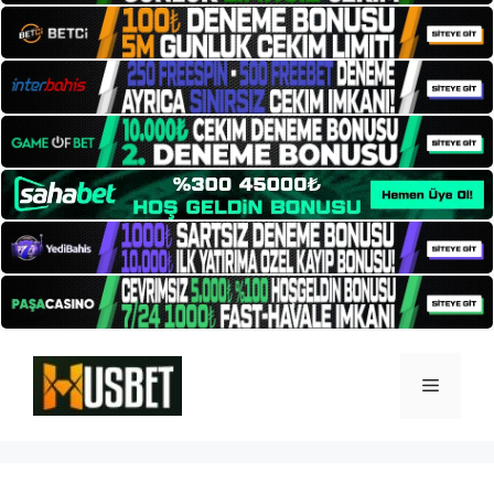
İçeriğe
atla
Menü