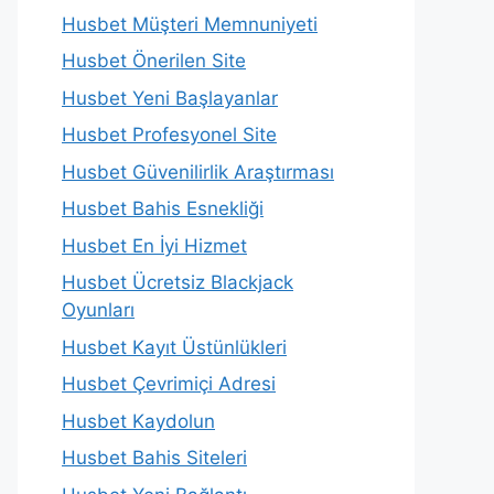
Husbet Müşteri Memnuniyeti
Husbet Önerilen Site
Husbet Yeni Başlayanlar
Husbet Profesyonel Site
Husbet Güvenilirlik Araştırması
Husbet Bahis Esnekliği
Husbet En İyi Hizmet
Husbet Ücretsiz Blackjack
Oyunları
Husbet Kayıt Üstünlükleri
Husbet Çevrimiçi Adresi
Husbet Kaydolun
Husbet Bahis Siteleri