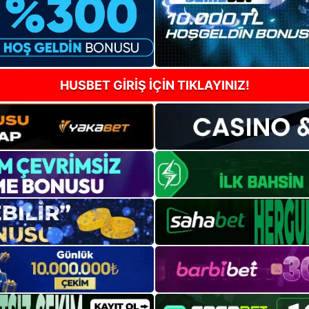
HUSBET GİRİŞ İÇİN TIKLAYINIZ!