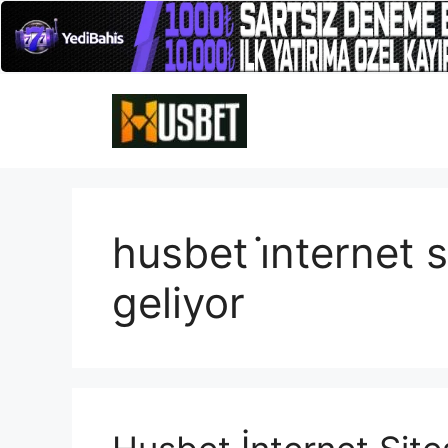
İçeriğe
atla
husbet i̇nternet 
geliyor