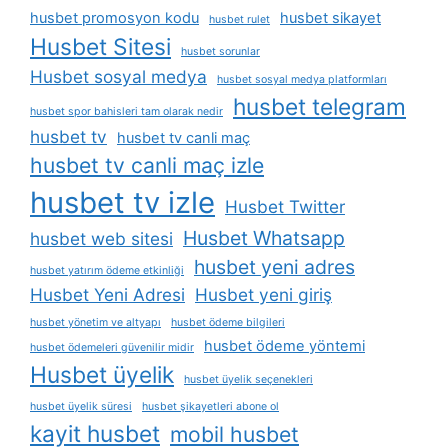
husbet promosyon kodu
husbet sikayet
husbet rulet
Husbet Sitesi
husbet sorunlar
Husbet sosyal medya
husbet sosyal medya platformları
husbet telegram
husbet spor bahisleri tam olarak nedir
husbet tv
husbet tv canli maç
husbet tv canli maç izle
husbet tv izle
Husbet Twitter
Husbet Whatsapp
husbet web sitesi
husbet yeni adres
husbet yatırım ödeme etkinliği
Husbet Yeni Adresi
Husbet yeni giriş
husbet yönetim ve altyapı
husbet ödeme bilgileri
husbet ödeme yöntemi
husbet ödemeleri güvenilir midir
Husbet üyelik
husbet üyelik seçenekleri
husbet üyelik süresi
husbet şikayetleri abone ol
kayit husbet
mobil husbet