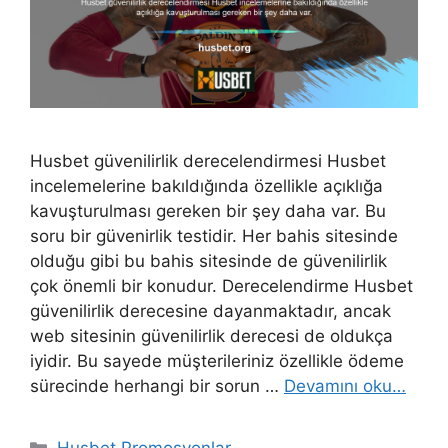
Husbet güvenilirlik derecelendirmesi Husbet
incelemelerine bakıldığında özellikle açıklığa
kavuşturulması gereken bir şey daha var. Bu
soru bir güvenirlik testidir. Her bahis sitesinde
olduğu gibi bu bahis sitesinde de güvenilirlik
çok önemli bir konudur. Derecelendirme Husbet
güvenilirlik derecesine dayanmaktadır, ancak
web sitesinin güvenilirlik derecesi de oldukça
iyidir. Bu sayede müşterileriniz özellikle ödeme
sürecinde herhangi bir sorun …
Devamını oku…
Kategoriler