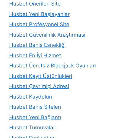
Husbet Önerilen Site
Husbet Yeni Başlayanlar
Husbet Profesyonel Site
Husbet Güvenilirlik Araştırması
Husbet Bahis Esnekliği
Husbet En İyi Hizmet
Husbet Ücretsiz Blackjack Oyunları
Husbet Kayıt Üstünlükleri
Husbet Çevrimiçi Adresi
Husbet Kaydolun
Husbet Bahis Siteleri
Husbet Yeni Bağlantı
Husbet Turnuvalar
Husbet Faaliyetler