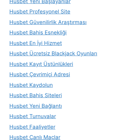
Husbet Yeni Başlayanlar
Husbet Profesyonel Site
Husbet Güvenilirlik Araştırması
Husbet Bahis Esnekliği
Husbet En İyi Hizmet
Husbet Ücretsiz Blackjack Oyunları
Husbet Kayıt Üstünlükleri
Husbet Çevrimiçi Adresi
Husbet Kaydolun
Husbet Bahis Siteleri
Husbet Yeni Bağlantı
Husbet Turnuvalar
Husbet Faaliyetler
Husbet Canlı Maçlar