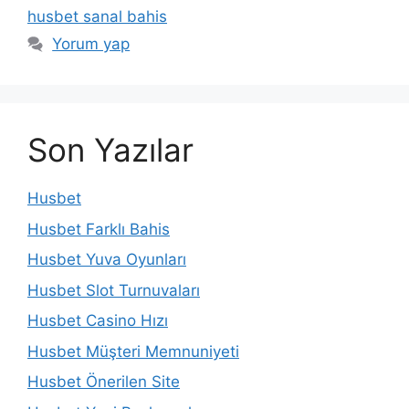
husbet sanal bahis
Yorum yap
Son Yazılar
Husbet
Husbet Farklı Bahis
Husbet Yuva Oyunları
Husbet Slot Turnuvaları
Husbet Casino Hızı
Husbet Müşteri Memnuniyeti
Husbet Önerilen Site