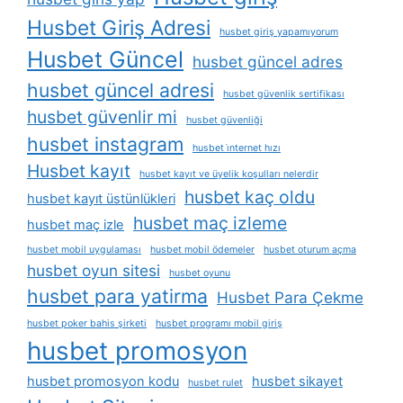
Husbet Giriş Adresi
husbet giriş yapamıyorum
Husbet Güncel
husbet güncel adres
husbet güncel adresi
husbet güvenlik sertifikası
husbet güvenlir mi
husbet güvenliği
husbet instagram
husbet i̇nternet hızı
Husbet kayıt
husbet kayıt ve üyelik koşulları nelerdir
husbet kaç oldu
husbet kayıt üstünlükleri
husbet maç izleme
husbet maç izle
husbet mobil uygulaması
husbet mobil ödemeler
husbet oturum açma
husbet oyun sitesi
husbet oyunu
husbet para yatirma
Husbet Para Çekme
husbet poker bahis şirketi
husbet programı mobil giriş
husbet promosyon
husbet promosyon kodu
husbet sikayet
husbet rulet