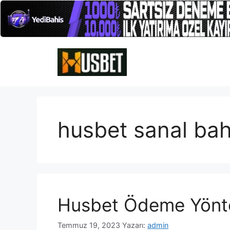
İçeriğe
atla
husbet sanal bah
Husbet Ödeme Yönt
Temmuz 19, 2023
Yazarı:
admin