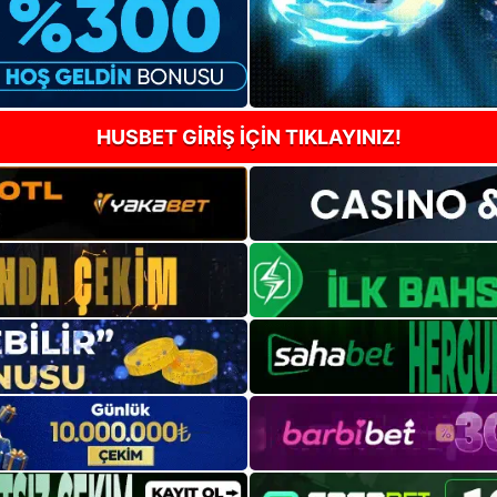
HUSBET GİRİŞ İÇİN TIKLAYINIZ!