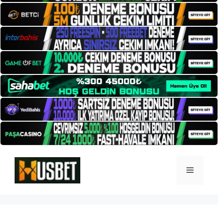
İçeriğe
atla
Menü