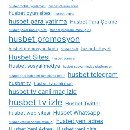
husbet mobil uygulaması
husbet oturum açma
husbet oyun sitesi
husbet oyunu
husbet para yatirma
Husbet Para Çekme
husbet poker bahis şirketi
husbet programı mobil giriş
husbet promosyon
husbet promosyon kodu
husbet sikayet
husbet rulet
Husbet Sitesi
husbet sorunlar
Husbet sosyal medya
husbet sosyal medya platformları
husbet telegram
husbet spor bahisleri tam olarak nedir
husbet tv
husbet tv canli maç
husbet tv canli maç izle
husbet tv izle
Husbet Twitter
Husbet Whatsapp
husbet web sitesi
husbet yeni adres
husbet yatırım ödeme etkinliği
Husbet Yeni Adresi
Husbet yeni giriş