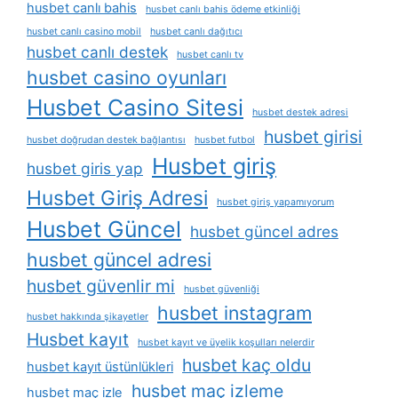
husbet canlı bahis
husbet canlı bahis ödeme etkinliği
husbet canlı casino mobil
husbet canlı dağıtıcı
husbet canlı destek
husbet canlı tv
husbet casino oyunları
Husbet Casino Sitesi
husbet destek adresi
husbet girisi
husbet doğrudan destek bağlantısı
husbet futbol
Husbet giriş
husbet giris yap
Husbet Giriş Adresi
husbet giriş yapamıyorum
Husbet Güncel
husbet güncel adres
husbet güncel adresi
husbet güvenlir mi
husbet güvenliği
husbet instagram
husbet hakkında şikayetler
Husbet kayıt
husbet kayıt ve üyelik koşulları nelerdir
husbet kaç oldu
husbet kayıt üstünlükleri
husbet maç izleme
husbet maç izle