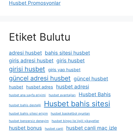
Husbet Promosyonlar
Etiket Bulutu
adresi husbet
bahis sitesi husbet
giris adresi husbet
giris husbet
girisi husbet
giris yap husbet
güncel adresi husbet
güncel husbet
husbet adresi
husbet
husbet adres
Husbet Bahis
husbet ana sayfa erişimi
husbet avantajları
Husbet bahis sitesi
husbet bahis desteği
husbet bahis sitesi erişim
husbet basketbol oyunları
husbet benzersiz deneyim
husbet bingo i̇le i̇lgili şikayetler
husbet bonus
husbet canli maç izle
husbet canli