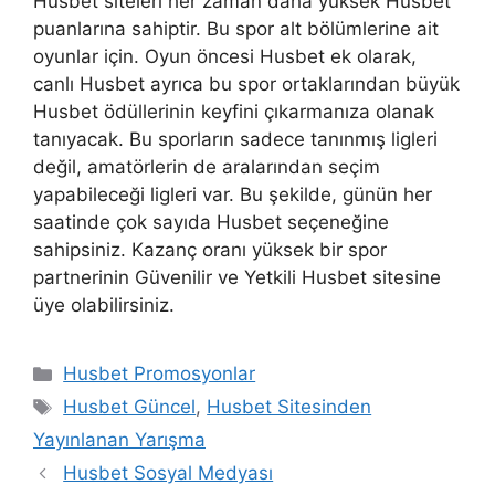
Husbet siteleri her zaman daha yüksek Husbet
puanlarına sahiptir. Bu spor alt bölümlerine ait
oyunlar için. Oyun öncesi Husbet ek olarak,
canlı Husbet ayrıca bu spor ortaklarından büyük
Husbet ödüllerinin keyfini çıkarmanıza olanak
tanıyacak. Bu sporların sadece tanınmış ligleri
değil, amatörlerin de aralarından seçim
yapabileceği ligleri var. Bu şekilde, günün her
saatinde çok sayıda Husbet seçeneğine
sahipsiniz. Kazanç oranı yüksek bir spor
partnerinin Güvenilir ve Yetkili Husbet sitesine
üye olabilirsiniz.
Kategoriler
Husbet Promosyonlar
Etiketler
Husbet Güncel
,
Husbet Sitesinden
Yayınlanan Yarışma
Husbet Sosyal Medyası