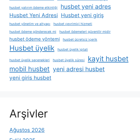
husbet yeni adres
husbet yatırım ödeme etkinliği
Husbet Yeni Adresi
Husbet yeni giriş
husbet yönetim ve altyapı
husbet çevrimiçi hizmeti
husbet ödeme gönderecek mi
husbet ödemeleri güvenilir midir
husbet ödeme yöntemi
husbet ücretsiz i̇çerik
Husbet üyelik
husbet üyelik i̇ptali
kayit husbet
husbet üyelik seçenekleri
husbet üyelik süresi
mobil husbet
yeni adresi husbet
yeni giris husbet
Arşivler
Ağustos 2026