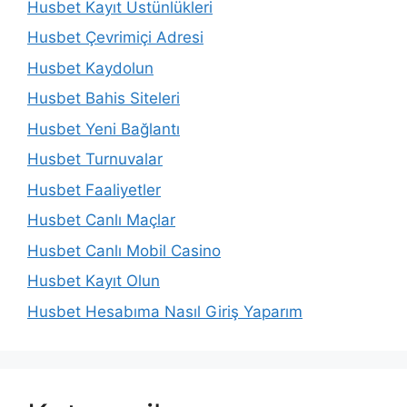
Husbet Kayıt Üstünlükleri
Husbet Çevrimiçi Adresi
Husbet Kaydolun
Husbet Bahis Siteleri
Husbet Yeni Bağlantı
Husbet Turnuvalar
Husbet Faaliyetler
Husbet Canlı Maçlar
Husbet Canlı Mobil Casino
Husbet Kayıt Olun
Husbet Hesabıma Nasıl Giriş Yaparım