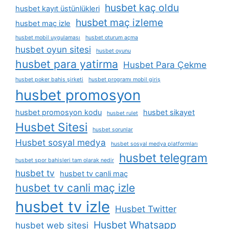
husbet kaç oldu
husbet kayıt üstünlükleri
husbet maç izleme
husbet maç izle
husbet mobil uygulaması
husbet oturum açma
husbet oyun sitesi
husbet oyunu
husbet para yatirma
Husbet Para Çekme
husbet poker bahis şirketi
husbet programı mobil giriş
husbet promosyon
husbet promosyon kodu
husbet sikayet
husbet rulet
Husbet Sitesi
husbet sorunlar
Husbet sosyal medya
husbet sosyal medya platformları
husbet telegram
husbet spor bahisleri tam olarak nedir
husbet tv
husbet tv canli maç
husbet tv canli maç izle
husbet tv izle
Husbet Twitter
Husbet Whatsapp
husbet web sitesi