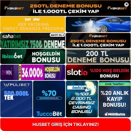
×
HUSBET GİRİŞ İÇİN TIKLAYINIZ!