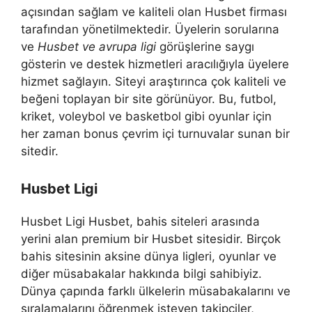
açısından sağlam ve kaliteli olan Husbet firması
tarafından yönetilmektedir. Üyelerin sorularına
ve
Husbet ve avrupa ligi
görüşlerine saygı
gösterin ve destek hizmetleri aracılığıyla üyelere
hizmet sağlayın. Siteyi araştırınca çok kaliteli ve
beğeni toplayan bir site görünüyor. Bu, futbol, ​​
kriket, voleybol ve basketbol gibi oyunlar için
her zaman bonus çevrim içi turnuvalar sunan bir
sitedir.
Husbet Ligi
Husbet Ligi Husbet, bahis siteleri arasında
yerini alan premium bir Husbet sitesidir. Birçok
bahis sitesinin aksine dünya ligleri, oyunlar ve
diğer müsabakalar hakkında bilgi sahibiyiz.
Dünya çapında farklı ülkelerin müsabakalarını ve
sıralamalarını öğrenmek isteyen takipçiler,