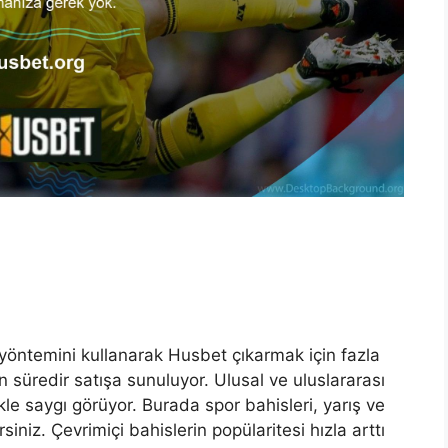
yöntemini kullanarak Husbet çıkarmak için fazla
üredir satışa sunuluyor. Ulusal ve uluslararası
kle saygı görüyor. Burada spor bahisleri, yarış ve
rsiniz. Çevrimiçi bahislerin popülaritesi hızla arttı