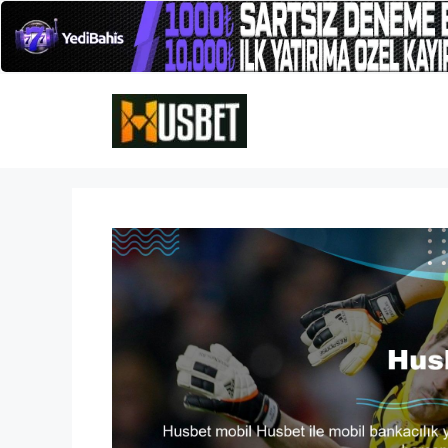
İçeriğe
atla