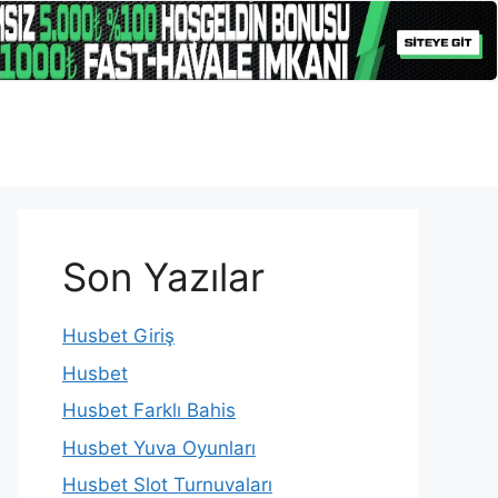
Son Yazılar
Husbet Giriş
Husbet
Husbet Farklı Bahis
Husbet Yuva Oyunları
Husbet Slot Turnuvaları