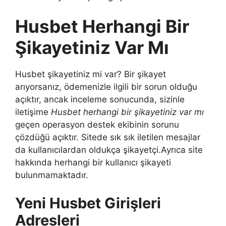
Husbet Herhangi Bir
Şikayetiniz Var Mı
Husbet şikayetiniz mi var? Bir şikayet
arıyorsanız, ödemenizle ilgili bir sorun olduğu
açıktır, ancak inceleme sonucunda, sizinle
iletişime
Husbet herhangi bir şikayetiniz var mı
geçen operasyon destek ekibinin sorunu
çözdüğü açıktır. Sitede sık sık iletilen mesajlar
da kullanıcılardan oldukça şikayetçi.Ayrıca site
hakkında herhangi bir kullanıcı şikayeti
bulunmamaktadır.
Yeni Husbet Girişleri
Adresleri