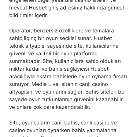
mevcut Husbet giriş adresiniz hakkında güncel
bildirimler içerir.
Operatör, benzersiz özelliklere ve temalara
sahip ilginç bir oyun seçkisi sunar. Husbet
teknik altyapısı sayesinde site, kullanıcılarına
güvenli ve kaliteli bir oyun platformu
sunmaktadır. Site, kullanıcılara sahip oldukları
miktar kadar ve bahis sağlayıcısı Husbet
aracılığıyla ekstra bahislerle oyun oynama fırsatı
sunuyor. Media Live, sitenin canlı casino
altyapısını ve oyunlarını sağlar. Bahis siteleri bu
sayede oyun tutkunlarının güvenini kazanabilir
ve onlara çok para kazandırabilir.
Site, oyuncuların canlı bahis, canlı casino ve
casino oyunları oynarken bahis yapmalarına