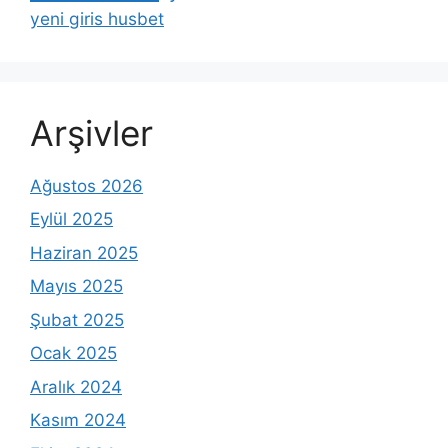
yeni giris husbet
Arşivler
Ağustos 2026
Eylül 2025
Haziran 2025
Mayıs 2025
Şubat 2025
Ocak 2025
Aralık 2024
Kasım 2024