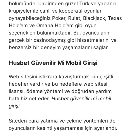
bölümünde, birbirinden güzel Türk ve yabancı
krupiyeler ile canlı ve kooperatif oyunları
oynayabileceğiniz Poker, Rulet, Blackjack, Texas
Hold’em ve Omaha Hold’em gibi oyun
seçenekleri bulunmaktadır. Bu, oyuncuların
gerçek bir casinodaymış gibi hissetmelerini ve
benzersiz bir deneyim yaşamalarını sağlar.
Husbet Güvenilir Mi Mobil Girişi
Web sitesini istikrara kavuşturmak için çeşitli
hedefler vardır ve bu hedeflere web sitesi
lisansı, ödeme yöntemi ve doğrudan yardım
hattı hizmet eder.
Husbet güvenilir mi mobil
girişi
Siteden para yatırma ve çekme yöntemleri de
oyuncuların kesinti yaşamaması için ayarlandı.