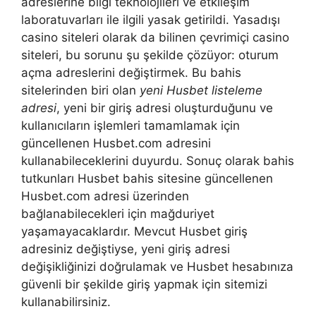
adreslerine bilgi teknolojileri ve etkileşim
laboratuvarları ile ilgili yasak getirildi. Yasadışı
casino siteleri olarak da bilinen çevrimiçi casino
siteleri, bu sorunu şu şekilde çözüyor: oturum
açma adreslerini değiştirmek. Bu bahis
sitelerinden biri olan
yeni Husbet listeleme
adresi
, yeni bir giriş adresi oluşturduğunu ve
kullanıcıların işlemleri tamamlamak için
güncellenen Husbet.com adresini
kullanabileceklerini duyurdu. Sonuç olarak bahis
tutkunları Husbet bahis sitesine güncellenen
Husbet.com adresi üzerinden
bağlanabilecekleri için mağduriyet
yaşamayacaklardır. Mevcut Husbet giriş
adresiniz değiştiyse, yeni giriş adresi
değişikliğinizi doğrulamak ve Husbet hesabınıza
güvenli bir şekilde giriş yapmak için sitemizi
kullanabilirsiniz.