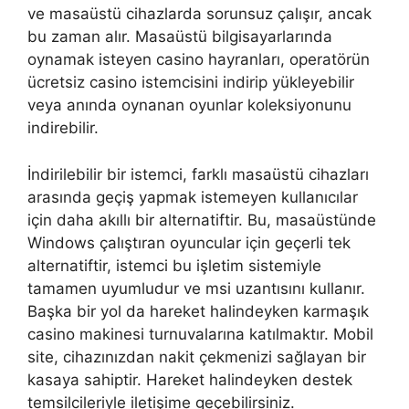
ve masaüstü cihazlarda sorunsuz çalışır, ancak
bu zaman alır. Masaüstü bilgisayarlarında
oynamak isteyen casino hayranları, operatörün
ücretsiz casino istemcisini indirip yükleyebilir
veya anında oynanan oyunlar koleksiyonunu
indirebilir.
İndirilebilir bir istemci, farklı masaüstü cihazları
arasında geçiş yapmak istemeyen kullanıcılar
için daha akıllı bir alternatiftir. Bu, masaüstünde
Windows çalıştıran oyuncular için geçerli tek
alternatiftir, istemci bu işletim sistemiyle
tamamen uyumludur ve msi uzantısını kullanır.
Başka bir yol da hareket halindeyken karmaşık
casino makinesi turnuvalarına katılmaktır. Mobil
site, cihazınızdan nakit çekmenizi sağlayan bir
kasaya sahiptir. Hareket halindeyken destek
temsilcileriyle iletişime geçebilirsiniz.