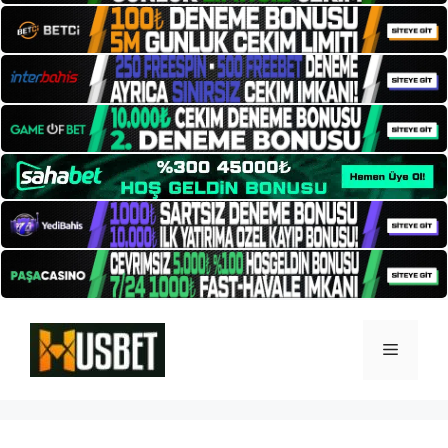
İçeriğe
atla
Menü