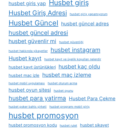
Husbet giriş
husbet giris yap
Husbet Giriş Adresi
husbet giriş yapamıyorum
Husbet Güncel
husbet güncel adres
husbet güncel adresi
husbet güvenlir mi
husbet güvenliği
husbet instagram
husbet hakkında şikayetler
Husbet kayıt
husbet kayıt ve üyelik koşulları nelerdir
husbet kaç oldu
husbet kayıt üstünlükleri
husbet maç izleme
husbet maç izle
husbet mobil uygulaması
husbet oturum açma
husbet oyun sitesi
husbet oyunu
husbet para yatirma
Husbet Para Çekme
husbet poker bahis şirketi
husbet programı mobil giriş
husbet promosyon
husbet promosyon kodu
husbet sikayet
husbet rulet