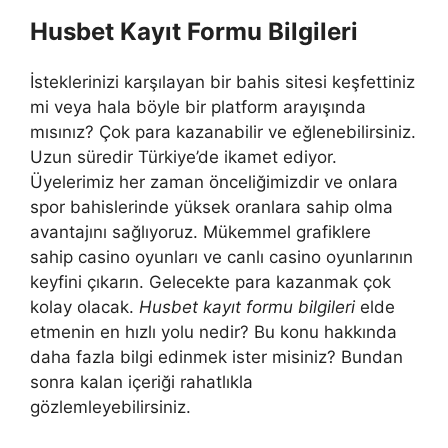
Husbet Kayıt Formu Bilgileri
İsteklerinizi karşılayan bir bahis sitesi keşfettiniz
mi veya hala böyle bir platform arayışında
mısınız? Çok para kazanabilir ve eğlenebilirsiniz.
Uzun süredir Türkiye’de ikamet ediyor.
Üyelerimiz her zaman önceliğimizdir ve onlara
spor bahislerinde yüksek oranlara sahip olma
avantajını sağlıyoruz. Mükemmel grafiklere
sahip casino oyunları ve canlı casino oyunlarının
keyfini çıkarın. Gelecekte para kazanmak çok
kolay olacak.
Husbet kayıt formu bilgileri
elde
etmenin en hızlı yolu nedir? Bu konu hakkında
daha fazla bilgi edinmek ister misiniz? Bundan
sonra kalan içeriği rahatlıkla
gözlemleyebilirsiniz.