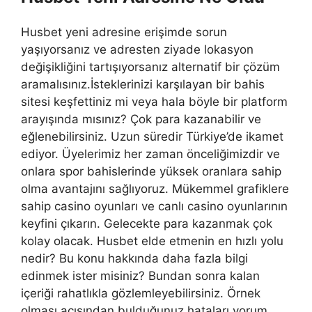
Husbet yeni adresine erişimde sorun
yaşıyorsanız ve adresten ziyade lokasyon
değişikliğini tartışıyorsanız alternatif bir çözüm
aramalısınız.İsteklerinizi karşılayan bir bahis
sitesi keşfettiniz mi veya hala böyle bir platform
arayışında mısınız? Çok para kazanabilir ve
eğlenebilirsiniz. Uzun süredir Türkiye’de ikamet
ediyor. Üyelerimiz her zaman önceliğimizdir ve
onlara spor bahislerinde yüksek oranlara sahip
olma avantajını sağlıyoruz. Mükemmel grafiklere
sahip casino oyunları ve canlı casino oyunlarının
keyfini çıkarın. Gelecekte para kazanmak çok
kolay olacak. Husbet elde etmenin en hızlı yolu
nedir? Bu konu hakkında daha fazla bilgi
edinmek ister misiniz? Bundan sonra kalan
içeriği rahatlıkla gözlemleyebilirsiniz. Örnek
olması açısından bulduğunuz hataları yorum