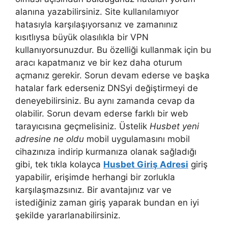
alanına yazabilirsiniz. Site kullanılamıyor
hatasıyla karşılaşıyorsanız ve zamanınız
kısıtlıysa büyük olasılıkla bir VPN
kullanıyorsunuzdur. Bu özelliği kullanmak için bu
aracı kapatmanız ve bir kez daha oturum
açmanız gerekir. Sorun devam ederse ve başka
hatalar fark ederseniz DNSyi değiştirmeyi de
deneyebilirsiniz. Bu aynı zamanda cevap da
olabilir. Sorun devam ederse farklı bir web
tarayıcısına geçmelisiniz. Üstelik
Husbet yeni
adresine ne oldu
mobil uygulamasını mobil
cihazınıza indirip kurmanıza olanak sağladığı
gibi, tek tıkla kolayca
Husbet Giriş Adresi
giriş
yapabilir, erişimde herhangi bir zorlukla
karşılaşmazsınız. Bir avantajınız var ve
istediğiniz zaman giriş yaparak bundan en iyi
şekilde yararlanabilirsiniz.