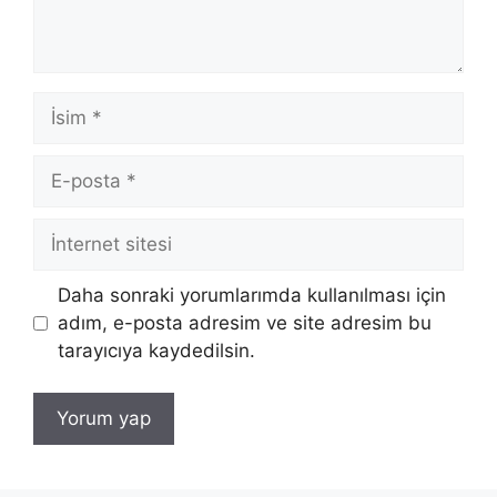
İsim
E-
posta
İnternet
sitesi
Daha sonraki yorumlarımda kullanılması için
adım, e-posta adresim ve site adresim bu
tarayıcıya kaydedilsin.