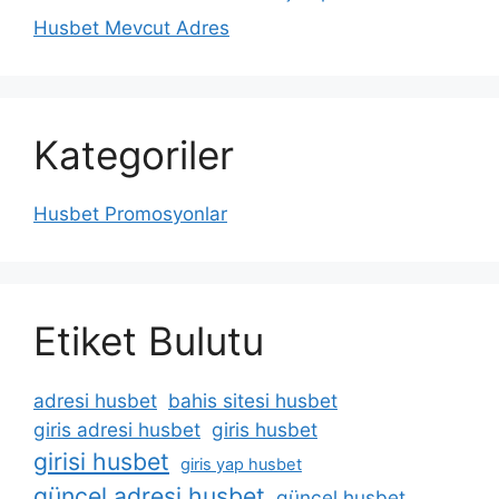
Husbet Mevcut Adres
Kategoriler
Husbet Promosyonlar
Etiket Bulutu
adresi husbet
bahis sitesi husbet
giris adresi husbet
giris husbet
girisi husbet
giris yap husbet
güncel adresi husbet
güncel husbet