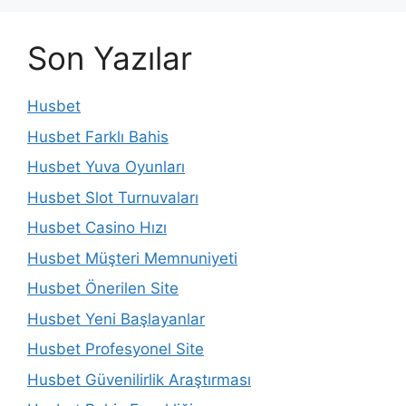
Son Yazılar
Husbet
Husbet Farklı Bahis
Husbet Yuva Oyunları
Husbet Slot Turnuvaları
Husbet Casino Hızı
Husbet Müşteri Memnuniyeti
Husbet Önerilen Site
Husbet Yeni Başlayanlar
Husbet Profesyonel Site
Husbet Güvenilirlik Araştırması