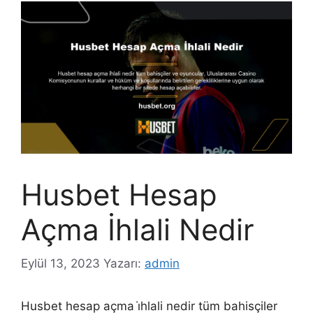
Husbet Hesap
Açma İhlali Nedir
Eylül 13, 2023
Yazarı:
admin
Husbet hesap açma i̇hlali nedir tüm bahisçiler