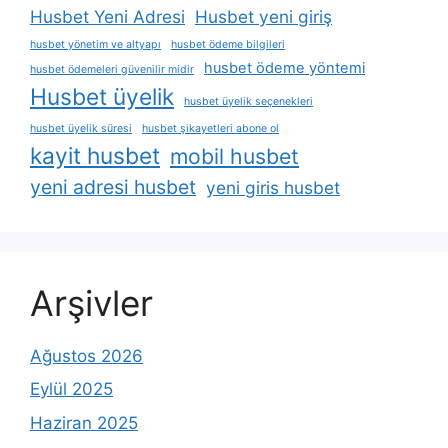
Husbet Yeni Adresi
Husbet yeni giriş
husbet yönetim ve altyapı
husbet ödeme bilgileri
husbet ödeme yöntemi
husbet ödemeleri güvenilir midir
Husbet üyelik
husbet üyelik seçenekleri
husbet üyelik süresi
husbet şikayetleri abone ol
kayit husbet
mobil husbet
yeni adresi husbet
yeni giris husbet
Arşivler
Ağustos 2026
Eylül 2025
Haziran 2025