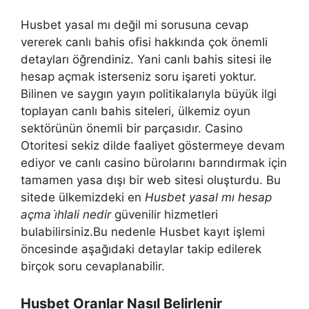
Husbet yasal mı değil mi sorusuna cevap
vererek canlı bahis ofisi hakkında çok önemli
detayları öğrendiniz. Yani canlı bahis sitesi ile
hesap açmak isterseniz soru işareti yoktur.
Bilinen ve saygın yayın politikalarıyla büyük ilgi
toplayan canlı bahis siteleri, ülkemiz oyun
sektörünün önemli bir parçasıdır. Casino
Otoritesi sekiz dilde faaliyet göstermeye devam
ediyor ve canlı casino bürolarını barındırmak için
tamamen yasa dışı bir web sitesi oluşturdu. Bu
sitede ülkemizdeki en
Husbet yasal mı hesap
açma i̇hlali nedir
güvenilir hizmetleri
bulabilirsiniz.Bu nedenle Husbet kayıt işlemi
öncesinde aşağıdaki detaylar takip edilerek
birçok soru cevaplanabilir.
Husbet Oranlar Nasıl Belirlenir