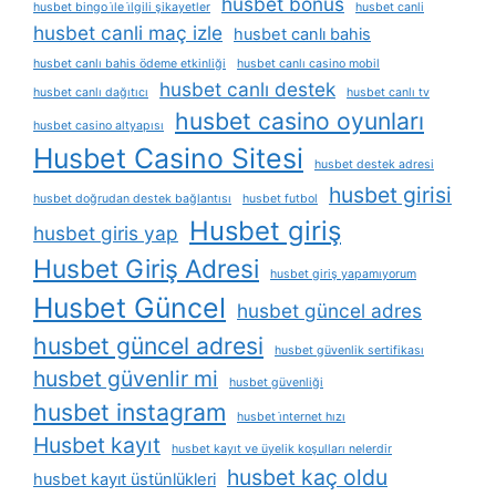
husbet bonus
husbet bingo i̇le i̇lgili şikayetler
husbet canli
husbet canli maç izle
husbet canlı bahis
husbet canlı bahis ödeme etkinliği
husbet canlı casino mobil
husbet canlı destek
husbet canlı dağıtıcı
husbet canlı tv
husbet casino oyunları
husbet casino altyapısı
Husbet Casino Sitesi
husbet destek adresi
husbet girisi
husbet doğrudan destek bağlantısı
husbet futbol
Husbet giriş
husbet giris yap
Husbet Giriş Adresi
husbet giriş yapamıyorum
Husbet Güncel
husbet güncel adres
husbet güncel adresi
husbet güvenlik sertifikası
husbet güvenlir mi
husbet güvenliği
husbet instagram
husbet i̇nternet hızı
Husbet kayıt
husbet kayıt ve üyelik koşulları nelerdir
husbet kaç oldu
husbet kayıt üstünlükleri