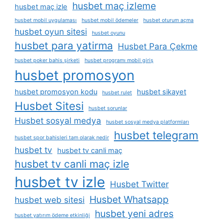
husbet maç izleme
husbet maç izle
husbet mobil uygulaması
husbet mobil ödemeler
husbet oturum açma
husbet oyun sitesi
husbet oyunu
husbet para yatirma
Husbet Para Çekme
husbet poker bahis şirketi
husbet programı mobil giriş
husbet promosyon
husbet promosyon kodu
husbet sikayet
husbet rulet
Husbet Sitesi
husbet sorunlar
Husbet sosyal medya
husbet sosyal medya platformları
husbet telegram
husbet spor bahisleri tam olarak nedir
husbet tv
husbet tv canli maç
husbet tv canli maç izle
husbet tv izle
Husbet Twitter
Husbet Whatsapp
husbet web sitesi
husbet yeni adres
husbet yatırım ödeme etkinliği