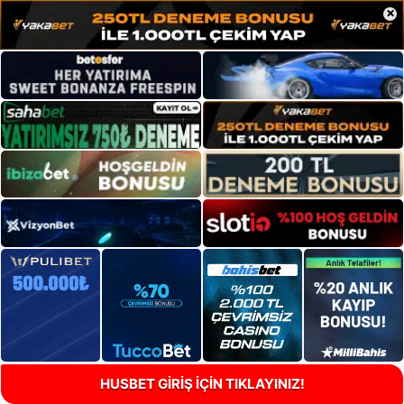
×
HUSBET GİRİŞ İÇİN TIKLAYINIZ!