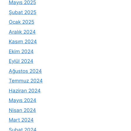
Mayıs 2025
Şubat 2025
Ocak 2025
Aralık 2024
Kasım 2024
Ekim 2024
Eylül 2024
Ağustos 2024
Temmuz 2024
Haziran 2024
Mayıs 2024
Nisan 2024
Mart 2024
Şubat 2024