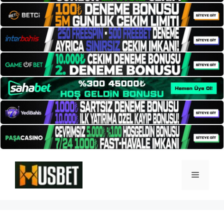
İçeriğe
atla
Menü