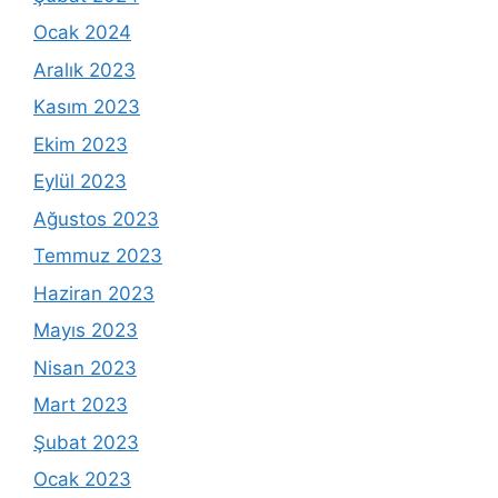
Ocak 2024
Aralık 2023
Kasım 2023
Ekim 2023
Eylül 2023
Ağustos 2023
Temmuz 2023
Haziran 2023
Mayıs 2023
Nisan 2023
Mart 2023
Şubat 2023
Ocak 2023