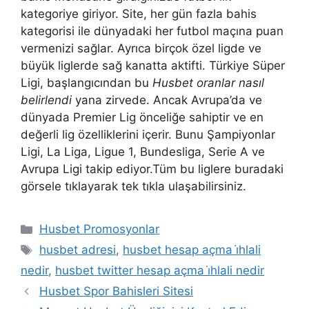
kategoriye giriyor. Site, her gün fazla bahis
kategorisi ile dünyadaki her futbol maçına puan
vermenizi sağlar. Ayrıca birçok özel ligde ve
büyük liglerde sağ kanatta aktifti. Türkiye Süper
Ligi, başlangıcından bu
Husbet oranlar nasıl
belirlendi
yana zirvede. Ancak Avrupa’da ve
dünyada Premier Lig önceliğe sahiptir ve en
değerli lig özelliklerini içerir. Bunu Şampiyonlar
Ligi, La Liga, Ligue 1, Bundesliga, Serie A ve
Avrupa Ligi takip ediyor.Tüm bu liglere buradaki
görsele tıklayarak tek tıkla ulaşabilirsiniz.
Kategoriler
Husbet Promosyonlar
Etiketler
husbet adresi
,
husbet hesap açma i̇hlali
nedir
,
husbet twitter hesap açma i̇hlali nedir
Husbet Spor Bahisleri Sitesi