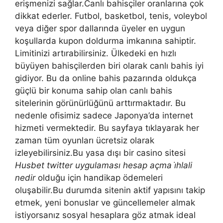
erişmenizi sağlar.Canlı bahisçiler oranlarına çok
dikkat ederler. Futbol, ​​basketbol, ​​tenis, voleybol
veya diğer spor dallarında üyeler en uygun
koşullarda kupon doldurma imkanına sahiptir.
Limitinizi artırabilirsiniz. Ülkedeki en hızlı
büyüyen bahisçilerden biri olarak canlı bahis iyi
gidiyor. Bu da online bahis pazarında oldukça
güçlü bir konuma sahip olan canlı bahis
sitelerinin görünürlüğünü arttırmaktadır. Bu
nedenle ofisimiz sadece Japonya’da internet
hizmeti vermektedir. Bu sayfaya tıklayarak her
zaman tüm oyunları ücretsiz olarak
izleyebilirsiniz.Bu yasa dışı bir casino sitesi
Husbet twitter uygulaması hesap açma i̇hlali
nedir
olduğu için handikap ödemeleri
oluşabilir.Bu durumda sitenin aktif yapısını takip
etmek, yeni bonuslar ve güncellemeler almak
istiyorsanız sosyal hesaplara göz atmak ideal