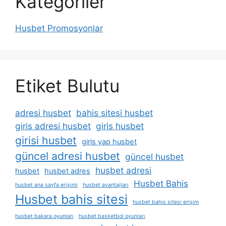
Kategoriler
Husbet Promosyonlar
Etiket Bulutu
adresi husbet
bahis sitesi husbet
giris adresi husbet
giris husbet
girisi husbet
giris yap husbet
güncel adresi husbet
güncel husbet
husbet adresi
husbet
husbet adres
Husbet Bahis
husbet ana sayfa erişimi
husbet avantajları
Husbet bahis sitesi
husbet bahis sitesi erişim
husbet bakara oyunları
husbet basketbol oyunları