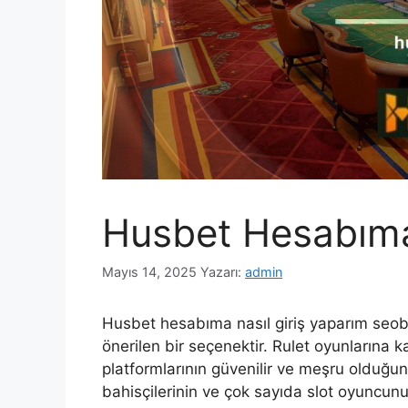
Husbet Hesabıma
Mayıs 14, 2025
Yazarı:
admin
Husbet hesabıma nasıl giriş yaparım seoba
önerilen bir seçenektir. Rulet oyunlarına k
platformlarının güvenilir ve meşru olduğunu
bahisçilerinin ve çok sayıda slot oyuncun