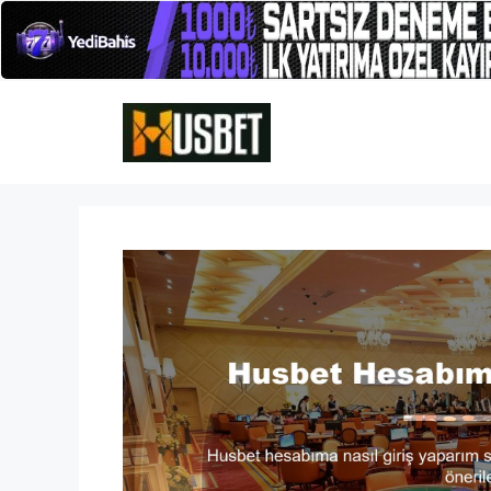
İçeriğe
atla