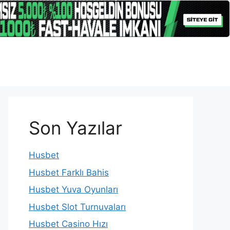
Son Yazılar
Husbet
Husbet Farklı Bahis
Husbet Yuva Oyunları
Husbet Slot Turnuvaları
Husbet Casino Hızı